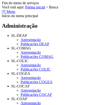
Fim do menu de serviços
Você está aqui:
Página inicial
>
Busca
Menu
Início do menu principal
Administração
SL-DEAP
Apresentação
Publicações DEAP
SL-COMAG
Apresentação
Publicações COMAG
SL-COLIC
Apresentação
Publicações COLIC
SL-COGEA
Apresentação
Publicações COGEA
SL-COCAF
Apresentação
Publicações COCAF
SL-COAP
Apresentação