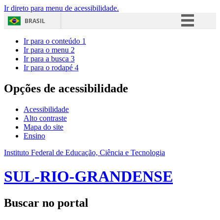
Ir direto para menu de acessibilidade.
BRASIL
Simplifique!
Ir para o conteúdo
1
Ir para o menu
2
Comunica BR
Ir para a busca
3
Ir para o rodapé
4
Participe
Acesso à informação
Opções de acessibilidade
Legislação
Acessibilidade
Canais
Alto contraste
Mapa do site
Ensino
Instituto Federal de Educação, Ciência e Tecnologia
SUL-RIO-GRANDENSE
Buscar no portal