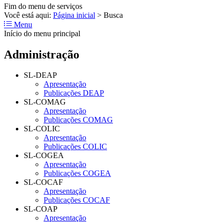
Fim do menu de serviços
Você está aqui:
Página inicial
>
Busca
Menu
Início do menu principal
Administração
SL-DEAP
Apresentação
Publicações DEAP
SL-COMAG
Apresentação
Publicações COMAG
SL-COLIC
Apresentação
Publicações COLIC
SL-COGEA
Apresentação
Publicações COGEA
SL-COCAF
Apresentação
Publicações COCAF
SL-COAP
Apresentação