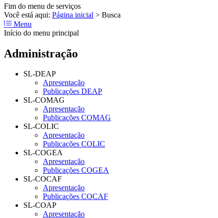
Fim do menu de serviços
Você está aqui:
Página inicial
>
Busca
Menu
Início do menu principal
Administração
SL-DEAP
Apresentação
Publicações DEAP
SL-COMAG
Apresentação
Publicações COMAG
SL-COLIC
Apresentação
Publicações COLIC
SL-COGEA
Apresentação
Publicações COGEA
SL-COCAF
Apresentação
Publicações COCAF
SL-COAP
Apresentação