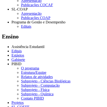
Apresentação
Publicações COCAF
SL-COAP
Apresentação
Publicações COAP
Programa de Gestão e Desempenho
Editais
Ensino
Assistência Estudantil
Editais
Estágios
Gabinete
PIBID
O programa
Estrutura/Equipe
Relatos de atividades
Subprojeto - Ciências Biológicas
Subprojeto - Computação
Subprojeto - Física
Subprojeto - Química
Contato PIBID
Projetos
SL-COEFE