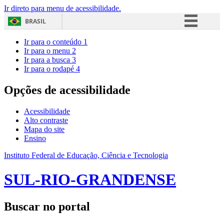
Ir direto para menu de acessibilidade.
BRASIL
Simplifique!
Ir para o conteúdo
1
Ir para o menu
2
Comunica BR
Ir para a busca
3
Ir para o rodapé
4
Participe
Acesso à informação
Opções de acessibilidade
Legislação
Acessibilidade
Canais
Alto contraste
Mapa do site
Ensino
Instituto Federal de Educação, Ciência e Tecnologia
SUL-RIO-GRANDENSE
Buscar no portal