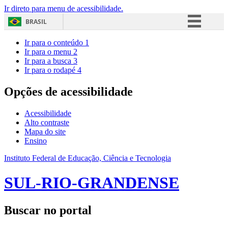
Ir direto para menu de acessibilidade.
BRASIL
Simplifique!
Ir para o conteúdo
1
Ir para o menu
2
Comunica BR
Ir para a busca
3
Ir para o rodapé
4
Participe
Acesso à informação
Opções de acessibilidade
Legislação
Acessibilidade
Canais
Alto contraste
Mapa do site
Ensino
Instituto Federal de Educação, Ciência e Tecnologia
SUL-RIO-GRANDENSE
Buscar no portal