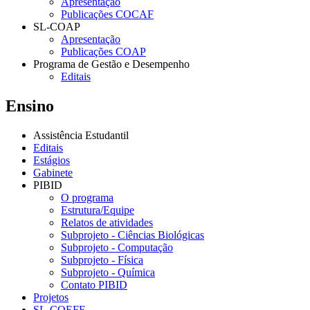
Apresentação
Publicações COCAF
SL-COAP
Apresentação
Publicações COAP
Programa de Gestão e Desempenho
Editais
Ensino
Assistência Estudantil
Editais
Estágios
Gabinete
PIBID
O programa
Estrutura/Equipe
Relatos de atividades
Subprojeto - Ciências Biológicas
Subprojeto - Computação
Subprojeto - Física
Subprojeto - Química
Contato PIBID
Projetos
SL-COEFE