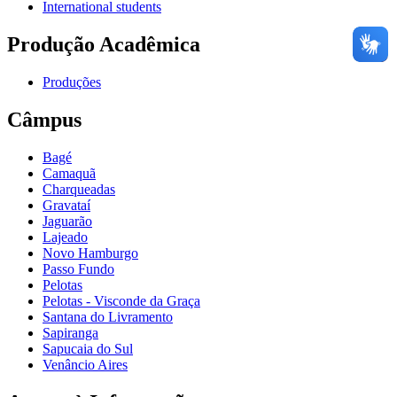
International students
Produção Acadêmica
Produções
Câmpus
Bagé
Camaquã
Charqueadas
Gravataí
Jaguarão
Lajeado
Novo Hamburgo
Passo Fundo
Pelotas
Pelotas - Visconde da Graça
Santana do Livramento
Sapiranga
Sapucaia do Sul
Venâncio Aires