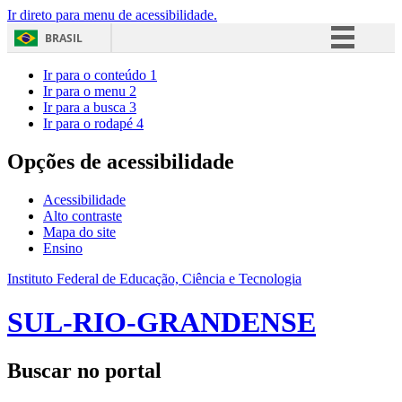
Ir direto para menu de acessibilidade.
BRASIL
Simplifique!
Ir para o conteúdo
1
Ir para o menu
2
Comunica BR
Ir para a busca
3
Ir para o rodapé
4
Participe
Acesso à informação
Opções de acessibilidade
Legislação
Acessibilidade
Canais
Alto contraste
Mapa do site
Ensino
Instituto Federal de Educação, Ciência e Tecnologia
SUL-RIO-GRANDENSE
Buscar no portal