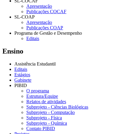
SL-COCAF
Apresentação
Publicações COCAF
SL-COAP
Apresentação
Publicações COAP
Programa de Gestão e Desempenho
Editais
Ensino
Assistência Estudantil
Editais
Estágios
Gabinete
PIBID
O programa
Estrutura/Equipe
Relatos de atividades
Subprojeto - Ciências Biológicas
Subprojeto - Computação
Subprojeto - Física
Subprojeto - Química
Contato PIBID
Projetos