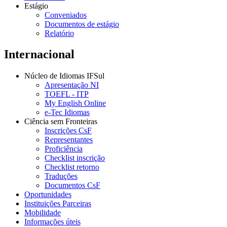
Estágio
Conveniados
Documentos de estágio
Relatório
Internacional
Núcleo de Idiomas IFSul
Apresentação NI
TOEFL - ITP
My English Online
e-Tec Idiomas
Ciência sem Fronteiras
Inscrições CsF
Representantes
Proficiência
Checklist inscrição
Checklist retorno
Traduções
Documentos CsF
Oportunidades
Instituições Parceiras
Mobilidade
Informações úteis