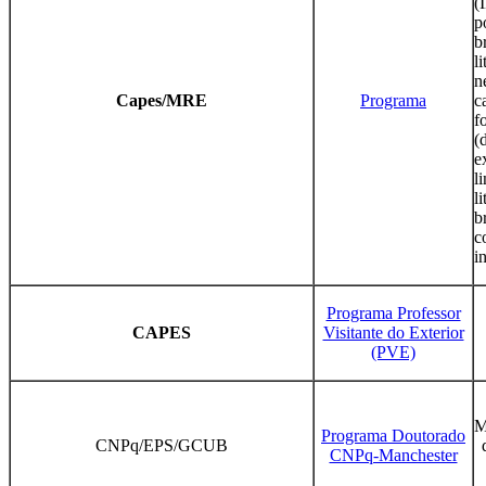
(
p
b
l
n
Capes/MRE
Programa
c
f
(
e
l
l
b
c
i
Programa Professor
CAPES
Visitante do Exterior
(PVE)
M
Programa Doutorado
CNPq/EPS/GCUB
CNPq-Manchester