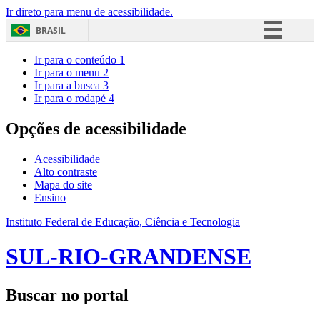
Ir direto para menu de acessibilidade.
BRASIL
Simplifique!
Ir para o conteúdo
1
Ir para o menu
2
Comunica BR
Ir para a busca
3
Ir para o rodapé
4
Participe
Acesso à informação
Opções de acessibilidade
Legislação
Acessibilidade
Canais
Alto contraste
Mapa do site
Ensino
Instituto Federal de Educação, Ciência e Tecnologia
SUL-RIO-GRANDENSE
Buscar no portal