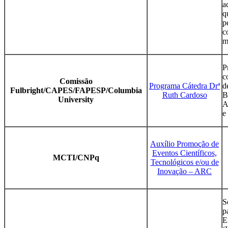
a
q
p
c
m
P
c
Comissão
Programa Cátedra Drª
d
Fulbright/CAPES/FAPESP/Columbia
Ruth Cardoso
B
University
A
e
Auxílio Promoção de
Eventos Científicos,
MCTI/CNPq
Tecnológicos e/ou de
Inovação – ARC
S
p
E