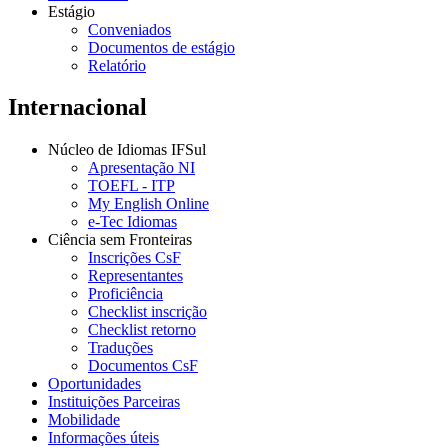
Estágio
Conveniados
Documentos de estágio
Relatório
Internacional
Núcleo de Idiomas IFSul
Apresentação NI
TOEFL - ITP
My English Online
e-Tec Idiomas
Ciência sem Fronteiras
Inscrições CsF
Representantes
Proficiência
Checklist inscrição
Checklist retorno
Traduções
Documentos CsF
Oportunidades
Instituições Parceiras
Mobilidade
Informações úteis