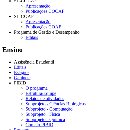
SL-COCAF
Apresentação
Publicações COCAF
SL-COAP
Apresentação
Publicações COAP
Programa de Gestão e Desempenho
Editais
Ensino
Assistência Estudantil
Editais
Estágios
Gabinete
PIBID
O programa
Estrutura/Equipe
Relatos de atividades
Subprojeto - Ciências Biológicas
Subprojeto - Computação
Subprojeto - Física
Subprojeto - Química
Contato PIBID
Projetos