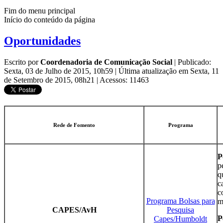
Fim do menu principal
Início do conteúdo da página
Oportunidades
Escrito por
Coordenadoria de Comunicação Social
|
Publicado:
Sexta, 03 de Julho de 2015, 10h59
|
Última atualização em Sexta, 11
de Setembro de 2015, 08h21
|
Acessos: 11463
Rede de Fomento
Programa
P
p
q
c
c
Programa Bolsas para
m
CAPES/AvH
Pesquisa
P
Capes/Humboldt