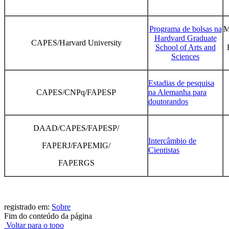
Programa de bolsas na
M
Hardvard Graduate
CAPES/Harvard University
School of Arts and
Sciences
Estadias de pesquisa
CAPES/CNPq/FAPESP
na Alemanha para
doutorandos
DAAD/CAPES/FAPESP/
Intercâmbio de
FAPERJ/FAPEMIG/
Cientistas
FAPERGS
registrado em:
Sobre
Fim do conteúdo da página
Voltar para o topo