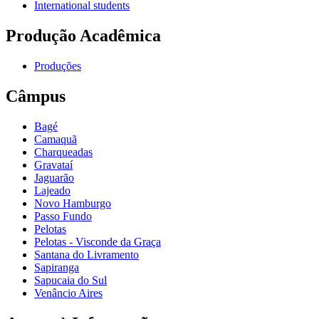
International students
Produção Acadêmica
Produções
Câmpus
Bagé
Camaquã
Charqueadas
Gravataí
Jaguarão
Lajeado
Novo Hamburgo
Passo Fundo
Pelotas
Pelotas - Visconde da Graça
Santana do Livramento
Sapiranga
Sapucaia do Sul
Venâncio Aires