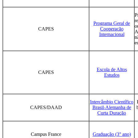
P
r
Programa Geral de
o
CAPES
Cooperação
A
Internacional
n
e
Escola de Altos
CAPES
Estudos
Intercâmbio Científico
CAPES/DAAD
Brasil-Alemanha de
Curta Duração
Campus France
Graduação (3° ano)