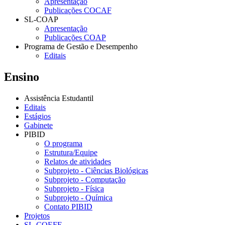
Apresentação
Publicações COCAF
SL-COAP
Apresentação
Publicações COAP
Programa de Gestão e Desempenho
Editais
Ensino
Assistência Estudantil
Editais
Estágios
Gabinete
PIBID
O programa
Estrutura/Equipe
Relatos de atividades
Subprojeto - Ciências Biológicas
Subprojeto - Computação
Subprojeto - Física
Subprojeto - Química
Contato PIBID
Projetos
SL-COEFE