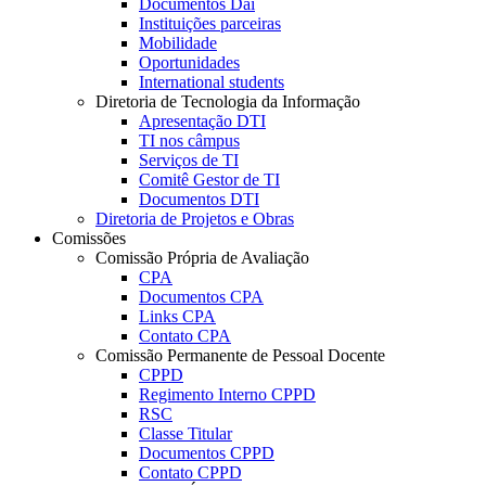
Documentos Dai
Instituições parceiras
Mobilidade
Oportunidades
International students
Diretoria de Tecnologia da Informação
Apresentação DTI
TI nos câmpus
Serviços de TI
Comitê Gestor de TI
Documentos DTI
Diretoria de Projetos e Obras
Comissões
Comissão Própria de Avaliação
CPA
Documentos CPA
Links CPA
Contato CPA
Comissão Permanente de Pessoal Docente
CPPD
Regimento Interno CPPD
RSC
Classe Titular
Documentos CPPD
Contato CPPD