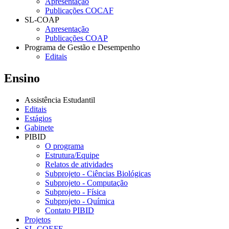
Apresentação
Publicações COCAF
SL-COAP
Apresentação
Publicações COAP
Programa de Gestão e Desempenho
Editais
Ensino
Assistência Estudantil
Editais
Estágios
Gabinete
PIBID
O programa
Estrutura/Equipe
Relatos de atividades
Subprojeto - Ciências Biológicas
Subprojeto - Computação
Subprojeto - Física
Subprojeto - Química
Contato PIBID
Projetos
SL-COEFE