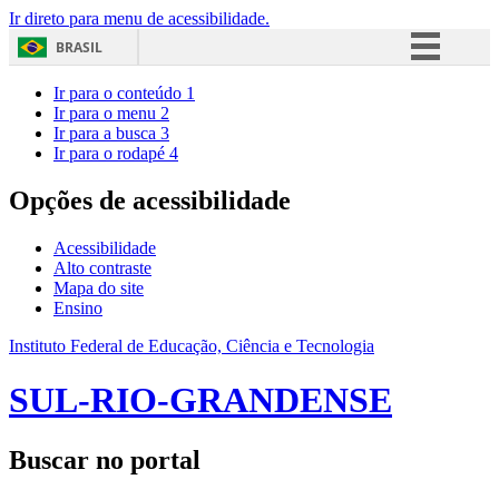
Ir direto para menu de acessibilidade.
BRASIL
Simplifique!
Ir para o conteúdo
1
Ir para o menu
2
Comunica BR
Ir para a busca
3
Ir para o rodapé
4
Participe
Acesso à informação
Opções de acessibilidade
Legislação
Acessibilidade
Canais
Alto contraste
Mapa do site
Ensino
Instituto Federal de Educação, Ciência e Tecnologia
SUL-RIO-GRANDENSE
Buscar no portal