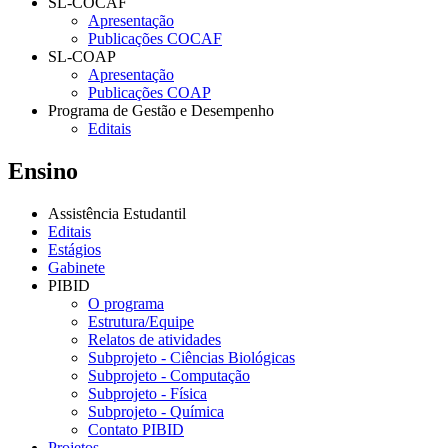
SL-COCAF
Apresentação
Publicações COCAF
SL-COAP
Apresentação
Publicações COAP
Programa de Gestão e Desempenho
Editais
Ensino
Assistência Estudantil
Editais
Estágios
Gabinete
PIBID
O programa
Estrutura/Equipe
Relatos de atividades
Subprojeto - Ciências Biológicas
Subprojeto - Computação
Subprojeto - Física
Subprojeto - Química
Contato PIBID
Projetos