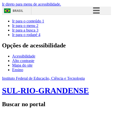
Ir direto para menu de acessibilidade.
BRASIL
Simplifique!
Ir para o conteúdo
1
Ir para o menu
2
Comunica BR
Ir para a busca
3
Ir para o rodapé
4
Participe
Acesso à informação
Opções de acessibilidade
Legislação
Acessibilidade
Canais
Alto contraste
Mapa do site
Ensino
Instituto Federal de Educação, Ciência e Tecnologia
SUL-RIO-GRANDENSE
Buscar no portal