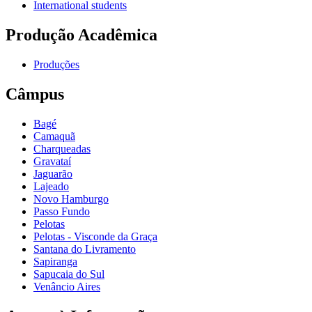
International students
Produção Acadêmica
Produções
Câmpus
Bagé
Camaquã
Charqueadas
Gravataí
Jaguarão
Lajeado
Novo Hamburgo
Passo Fundo
Pelotas
Pelotas - Visconde da Graça
Santana do Livramento
Sapiranga
Sapucaia do Sul
Venâncio Aires