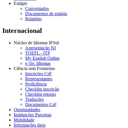
Estágio
Conveniados
Documentos de estágio
Relatório
Internacional
Núcleo de Idiomas IFSul
Apresentação NI
TOEFL - ITP
My English Online
e-Tec Idiomas
Ciência sem Fronteiras
Inscrições CsF
Representantes
Proficiência
Checklist inscrição
Checklist retorno
Traduções
Documentos CsF
Oportunidades
Instituições Parceiras
Mobilidade
Informações úteis