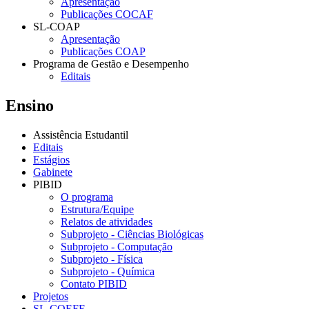
Apresentação
Publicações COCAF
SL-COAP
Apresentação
Publicações COAP
Programa de Gestão e Desempenho
Editais
Ensino
Assistência Estudantil
Editais
Estágios
Gabinete
PIBID
O programa
Estrutura/Equipe
Relatos de atividades
Subprojeto - Ciências Biológicas
Subprojeto - Computação
Subprojeto - Física
Subprojeto - Química
Contato PIBID
Projetos
SL-COEFE