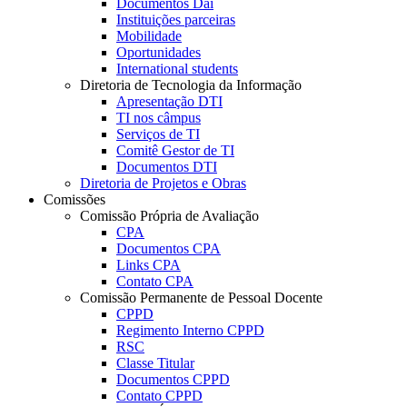
Documentos Dai
Instituições parceiras
Mobilidade
Oportunidades
International students
Diretoria de Tecnologia da Informação
Apresentação DTI
TI nos câmpus
Serviços de TI
Comitê Gestor de TI
Documentos DTI
Diretoria de Projetos e Obras
Comissões
Comissão Própria de Avaliação
CPA
Documentos CPA
Links CPA
Contato CPA
Comissão Permanente de Pessoal Docente
CPPD
Regimento Interno CPPD
RSC
Classe Titular
Documentos CPPD
Contato CPPD