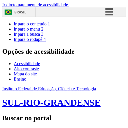
Ir direto para menu de acessibilidade.
BRASIL
Simplifique!
Ir para o conteúdo
1
Ir para o menu
2
Comunica BR
Ir para a busca
3
Ir para o rodapé
4
Participe
Acesso à informação
Opções de acessibilidade
Legislação
Acessibilidade
Canais
Alto contraste
Mapa do site
Ensino
Instituto Federal de Educação, Ciência e Tecnologia
SUL-RIO-GRANDENSE
Buscar no portal