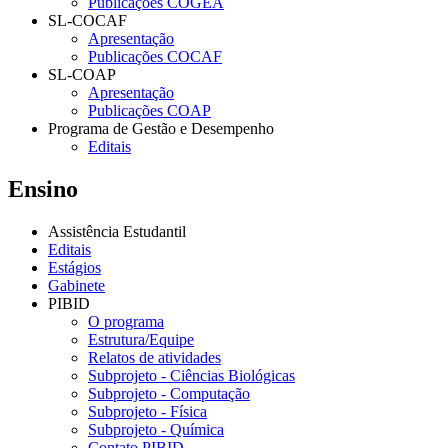
Publicações COGEA
SL-COCAF
Apresentação
Publicações COCAF
SL-COAP
Apresentação
Publicações COAP
Programa de Gestão e Desempenho
Editais
Ensino
Assistência Estudantil
Editais
Estágios
Gabinete
PIBID
O programa
Estrutura/Equipe
Relatos de atividades
Subprojeto - Ciências Biológicas
Subprojeto - Computação
Subprojeto - Física
Subprojeto - Química
Contato PIBID