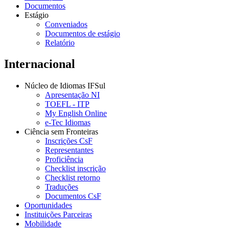
Documentos
Estágio
Conveniados
Documentos de estágio
Relatório
Internacional
Núcleo de Idiomas IFSul
Apresentação NI
TOEFL - ITP
My English Online
e-Tec Idiomas
Ciência sem Fronteiras
Inscrições CsF
Representantes
Proficiência
Checklist inscrição
Checklist retorno
Traduções
Documentos CsF
Oportunidades
Instituições Parceiras
Mobilidade