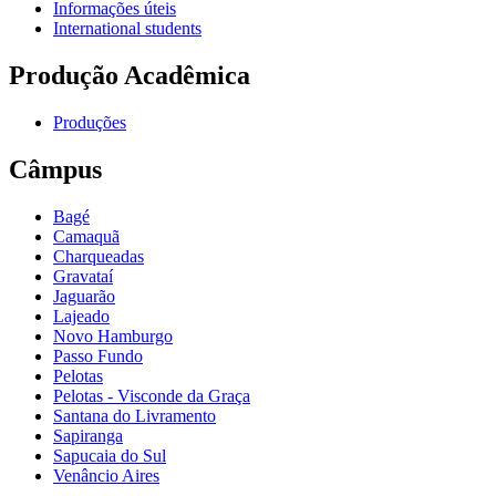
Informações úteis
International students
Produção Acadêmica
Produções
Câmpus
Bagé
Camaquã
Charqueadas
Gravataí
Jaguarão
Lajeado
Novo Hamburgo
Passo Fundo
Pelotas
Pelotas - Visconde da Graça
Santana do Livramento
Sapiranga
Sapucaia do Sul
Venâncio Aires