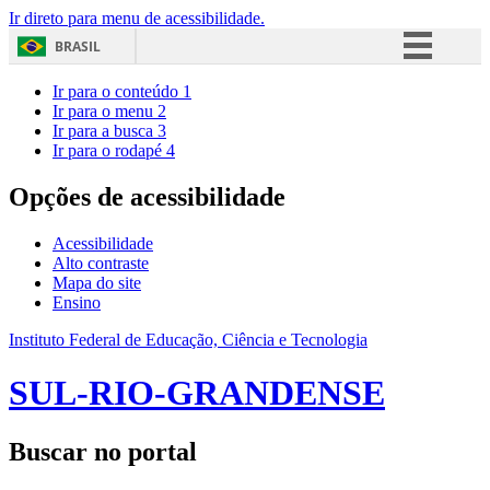
Ir direto para menu de acessibilidade.
BRASIL
Simplifique!
Ir para o conteúdo
1
Ir para o menu
2
Comunica BR
Ir para a busca
3
Ir para o rodapé
4
Participe
Acesso à informação
Opções de acessibilidade
Legislação
Acessibilidade
Canais
Alto contraste
Mapa do site
Ensino
Instituto Federal de Educação, Ciência e Tecnologia
SUL-RIO-GRANDENSE
Buscar no portal