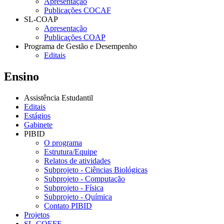
Apresentação
Publicações COCAF
SL-COAP
Apresentação
Publicações COAP
Programa de Gestão e Desempenho
Editais
Ensino
Assistência Estudantil
Editais
Estágios
Gabinete
PIBID
O programa
Estrutura/Equipe
Relatos de atividades
Subprojeto - Ciências Biológicas
Subprojeto - Computação
Subprojeto - Física
Subprojeto - Química
Contato PIBID
Projetos
SL-COEFE