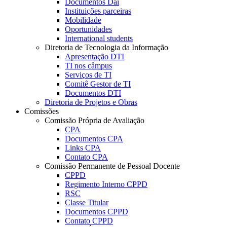
Documentos Dai
Instituições parceiras
Mobilidade
Oportunidades
International students
Diretoria de Tecnologia da Informação
Apresentação DTI
TI nos câmpus
Serviços de TI
Comitê Gestor de TI
Documentos DTI
Diretoria de Projetos e Obras
Comissões
Comissão Própria de Avaliação
CPA
Documentos CPA
Links CPA
Contato CPA
Comissão Permanente de Pessoal Docente
CPPD
Regimento Interno CPPD
RSC
Classe Titular
Documentos CPPD
Contato CPPD