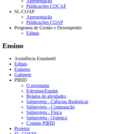
Apresentação
Publicações COCAF
SL-COAP
Apresentação
Publicações COAP
Programa de Gestão e Desempenho
Editais
Ensino
Assistência Estudantil
Editais
Estágios
Gabinete
PIBID
O programa
Estrutura/Equipe
Relatos de atividades
Subprojeto - Ciências Biológicas
Subprojeto - Computação
Subprojeto - Física
Subprojeto - Química
Contato PIBID
Projetos
SL-COEFE