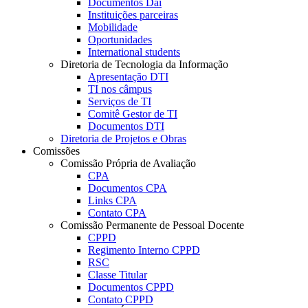
Documentos Dai
Instituições parceiras
Mobilidade
Oportunidades
International students
Diretoria de Tecnologia da Informação
Apresentação DTI
TI nos câmpus
Serviços de TI
Comitê Gestor de TI
Documentos DTI
Diretoria de Projetos e Obras
Comissões
Comissão Própria de Avaliação
CPA
Documentos CPA
Links CPA
Contato CPA
Comissão Permanente de Pessoal Docente
CPPD
Regimento Interno CPPD
RSC
Classe Titular
Documentos CPPD
Contato CPPD