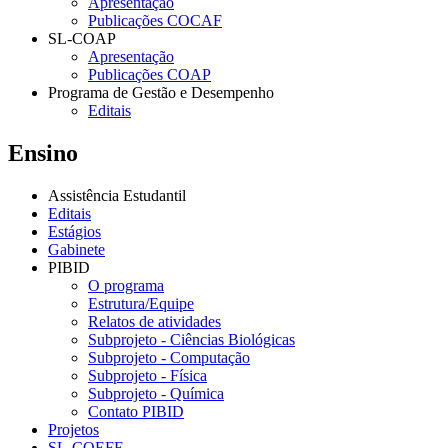
Apresentação
Publicações COCAF
SL-COAP
Apresentação
Publicações COAP
Programa de Gestão e Desempenho
Editais
Ensino
Assistência Estudantil
Editais
Estágios
Gabinete
PIBID
O programa
Estrutura/Equipe
Relatos de atividades
Subprojeto - Ciências Biológicas
Subprojeto - Computação
Subprojeto - Física
Subprojeto - Química
Contato PIBID
Projetos
SL-COEFE