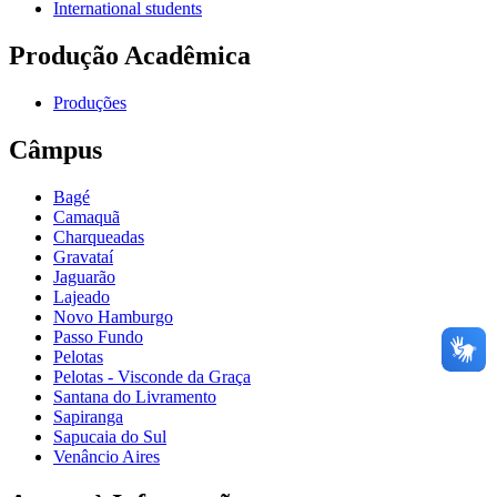
International students
Produção Acadêmica
Produções
Câmpus
Bagé
Camaquã
Charqueadas
Gravataí
Jaguarão
Lajeado
Novo Hamburgo
Passo Fundo
Pelotas
Pelotas - Visconde da Graça
Santana do Livramento
Sapiranga
Sapucaia do Sul
Venâncio Aires