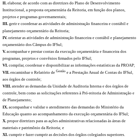
II.
elaborar, de acordo com as diretrizes do Plano de Desenvolvimento
Institucional, a proposta orçamentária da Reitoria, em função dos planos,
projetos e programas governamentais;
III.
gerir e coordenar as atividades de administração financeira e contábil e
planejamento orçamentário da Reitoria;
IV.
orientar as atividades de administração financeira e contábil e planejamento
orçamentário dos Câmpus do IFSul;
V.
acompanhar e prestar contas da execução orçamentária e financeira dos
programas, projetos e convênios firmados pelo IFSul;
VI.
compilar, coordenar e disponibilizar as informações estatísticas da PROAP;
Gestão
VII.
encaminhar o Relatório de
e a Prestação Anual de Contas do IFSul,
aos órgãos de controle;
VIII.
atender as demandas da Unidade de Auditoria Interna e dos órgãos de
controle, bem como as solicitações referentes à Pró-reitoria de Administração e
de Planejamento;
IX.
acompanhar e validar o atendimento das demandas do Ministério da
Educação quanto ao acompanhamento da execução orçamentária do IFSul;
X.
propor diretrizes para as ações administrativas relacionadas às áreas de
materiais e patrimônio da Reitoria; e
XI.
cumprir e fazer cumprir as decisões dos órgãos colegiados superiores.