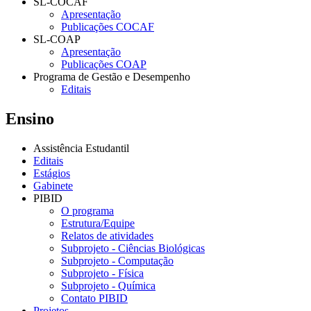
SL-COCAF
Apresentação
Publicações COCAF
SL-COAP
Apresentação
Publicações COAP
Programa de Gestão e Desempenho
Editais
Ensino
Assistência Estudantil
Editais
Estágios
Gabinete
PIBID
O programa
Estrutura/Equipe
Relatos de atividades
Subprojeto - Ciências Biológicas
Subprojeto - Computação
Subprojeto - Física
Subprojeto - Química
Contato PIBID
Projetos