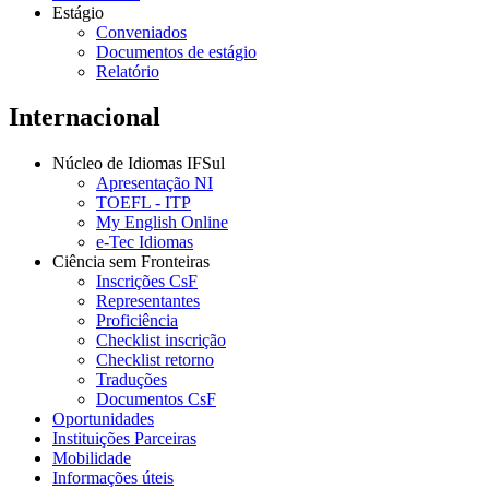
Estágio
Conveniados
Documentos de estágio
Relatório
Internacional
Núcleo de Idiomas IFSul
Apresentação NI
TOEFL - ITP
My English Online
e-Tec Idiomas
Ciência sem Fronteiras
Inscrições CsF
Representantes
Proficiência
Checklist inscrição
Checklist retorno
Traduções
Documentos CsF
Oportunidades
Instituições Parceiras
Mobilidade
Informações úteis