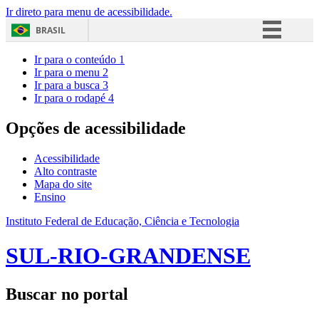
Ir direto para menu de acessibilidade.
BRASIL
Simplifique!
Ir para o conteúdo
1
Ir para o menu
2
Comunica BR
Ir para a busca
3
Ir para o rodapé
4
Participe
Acesso à informação
Opções de acessibilidade
Legislação
Acessibilidade
Canais
Alto contraste
Mapa do site
Ensino
Instituto Federal de Educação, Ciência e Tecnologia
SUL-RIO-GRANDENSE
Buscar no portal