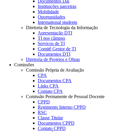
Documentos Dai
Instituições parceiras
Mobilidade
Oportunidades
International students
Diretoria de Tecnologia da Informação
Apresentação DTI
TI nos câmpus
Serviços de TI
Comitê Gestor de TI
Documentos DTI
Diretoria de Projetos e Obras
Comissões
Comissão Própria de Avaliação
CPA
Documentos CPA
Links CPA
Contato CPA
Comissão Permanente de Pessoal Docente
CPPD
Regimento Interno CPPD
RSC
Classe Titular
Documentos CPPD
Contato CPPD