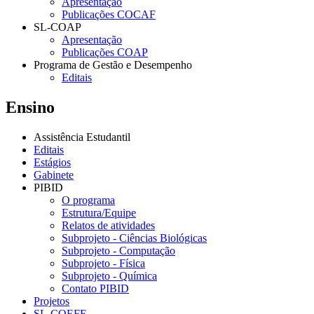
Apresentação
Publicações COCAF
SL-COAP
Apresentação
Publicações COAP
Programa de Gestão e Desempenho
Editais
Ensino
Assistência Estudantil
Editais
Estágios
Gabinete
PIBID
O programa
Estrutura/Equipe
Relatos de atividades
Subprojeto - Ciências Biológicas
Subprojeto - Computação
Subprojeto - Física
Subprojeto - Química
Contato PIBID
Projetos
SL-COEFE