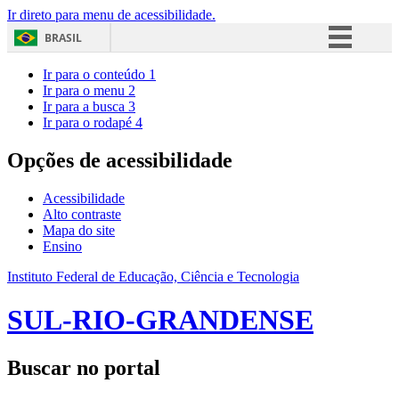
Ir direto para menu de acessibilidade.
BRASIL
Simplifique!
Ir para o conteúdo
1
Ir para o menu
2
Comunica BR
Ir para a busca
3
Ir para o rodapé
4
Participe
Acesso à informação
Opções de acessibilidade
Legislação
Acessibilidade
Canais
Alto contraste
Mapa do site
Ensino
Instituto Federal de Educação, Ciência e Tecnologia
SUL-RIO-GRANDENSE
Buscar no portal