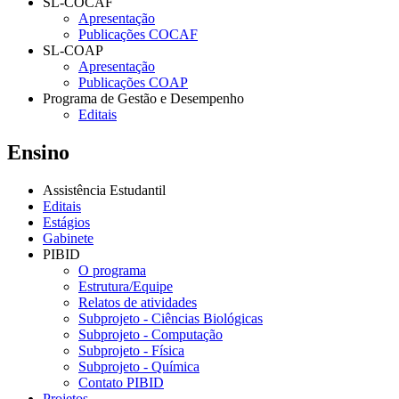
SL-COCAF
Apresentação
Publicações COCAF
SL-COAP
Apresentação
Publicações COAP
Programa de Gestão e Desempenho
Editais
Ensino
Assistência Estudantil
Editais
Estágios
Gabinete
PIBID
O programa
Estrutura/Equipe
Relatos de atividades
Subprojeto - Ciências Biológicas
Subprojeto - Computação
Subprojeto - Física
Subprojeto - Química
Contato PIBID
Projetos