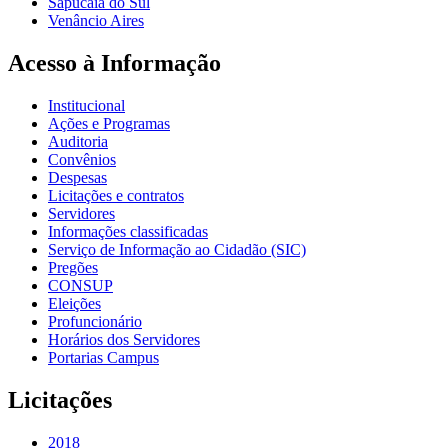
Sapucaia do Sul
Venâncio Aires
Acesso à Informação
Institucional
Ações e Programas
Auditoria
Convênios
Despesas
Licitações e contratos
Servidores
Informações classificadas
Serviço de Informação ao Cidadão (SIC)
Pregões
CONSUP
Eleições
Profuncionário
Horários dos Servidores
Portarias Campus
Licitações
2018