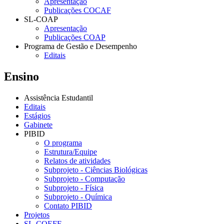
Apresentação
Publicações COCAF
SL-COAP
Apresentação
Publicações COAP
Programa de Gestão e Desempenho
Editais
Ensino
Assistência Estudantil
Editais
Estágios
Gabinete
PIBID
O programa
Estrutura/Equipe
Relatos de atividades
Subprojeto - Ciências Biológicas
Subprojeto - Computação
Subprojeto - Física
Subprojeto - Química
Contato PIBID
Projetos
SL-COEFE