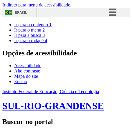
Ir direto para menu de acessibilidade.
BRASIL
Simplifique!
Ir para o conteúdo
1
Ir para o menu
2
Comunica BR
Ir para a busca
3
Ir para o rodapé
4
Participe
Acesso à informação
Opções de acessibilidade
Legislação
Acessibilidade
Canais
Alto contraste
Mapa do site
Ensino
Instituto Federal de Educação, Ciência e Tecnologia
SUL-RIO-GRANDENSE
Buscar no portal