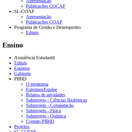
Apresentação
Publicações COCAF
SL-COAP
Apresentação
Publicações COAP
Programa de Gestão e Desempenho
Editais
Ensino
Assistência Estudantil
Editais
Estágios
Gabinete
PIBID
O programa
Estrutura/Equipe
Relatos de atividades
Subprojeto - Ciências Biológicas
Subprojeto - Computação
Subprojeto - Física
Subprojeto - Química
Contato PIBID
Projetos
SL-COEFE