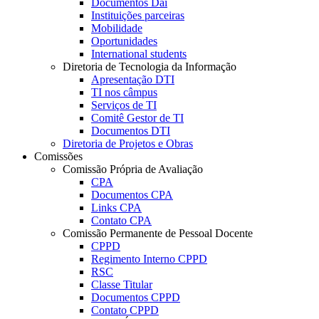
Documentos Dai
Instituições parceiras
Mobilidade
Oportunidades
International students
Diretoria de Tecnologia da Informação
Apresentação DTI
TI nos câmpus
Serviços de TI
Comitê Gestor de TI
Documentos DTI
Diretoria de Projetos e Obras
Comissões
Comissão Própria de Avaliação
CPA
Documentos CPA
Links CPA
Contato CPA
Comissão Permanente de Pessoal Docente
CPPD
Regimento Interno CPPD
RSC
Classe Titular
Documentos CPPD
Contato CPPD