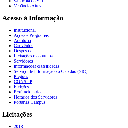
Sapucaia do Sul
Venâncio Aires
Acesso à Informação
Institucional
Ações e Programas
Auditoria
Convênios
Despesas
Licitações e contratos
Servidores
Informações classificadas
Serviço de Informação ao Cidadão (SIC)
Pregões
CONSUP
Eleições
Profuncionário
Horários dos Servidores
Portarias Campus
Licitações
2018