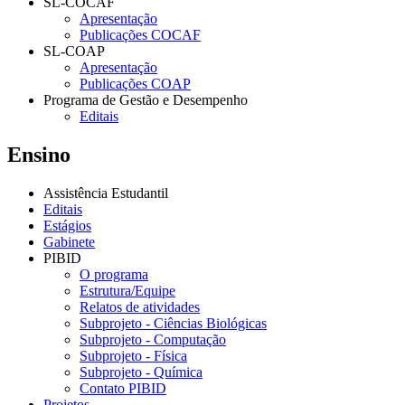
SL-COCAF
Apresentação
Publicações COCAF
SL-COAP
Apresentação
Publicações COAP
Programa de Gestão e Desempenho
Editais
Ensino
Assistência Estudantil
Editais
Estágios
Gabinete
PIBID
O programa
Estrutura/Equipe
Relatos de atividades
Subprojeto - Ciências Biológicas
Subprojeto - Computação
Subprojeto - Física
Subprojeto - Química
Contato PIBID
Projetos