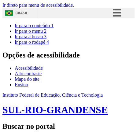
Ir direto para menu de acessibilidade.
BRASIL
Simplifique!
Ir para o conteúdo
1
Ir para o menu
2
Comunica BR
Ir para a busca
3
Ir para o rodapé
4
Participe
Acesso à informação
Opções de acessibilidade
Legislação
Acessibilidade
Canais
Alto contraste
Mapa do site
Ensino
Instituto Federal de Educação, Ciência e Tecnologia
SUL-RIO-GRANDENSE
Buscar no portal