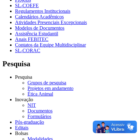
SL-COEFE
Regulamentos Institucionais
Calendários Acadêmicos
Atividades Presenciais Excepcionais
Modelos de Documentos
Assistência Estudantil
Anais FEBITEC
Contatos da Equipe Multidisciplinar
SL-CORAC
Pesquisa
Pesquisa
Grupos de pesquisa
Projetos em andamento
Ética Animal
Inovação
NIT
Documentos
Formulários
Pós-graduação
Editais
Bolsas
Modalidades