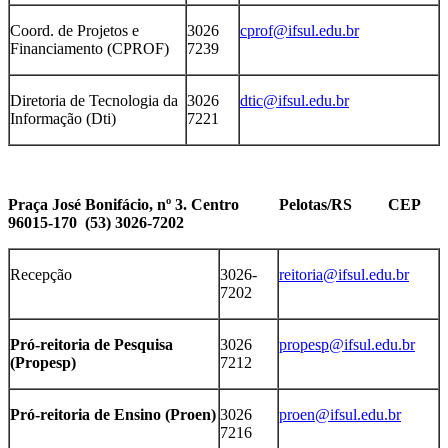
Coord. de Projetos e
3026
cprof@ifsul.edu.br
Financiamento (CPROF)
7239
Diretoria de Tecnologia da
3026
dtic@ifsul.edu.br
Informação (Dti)
7221
Praça José Bonifácio, nº 3. Centro Pelotas/RS CEP
96015-170 (53) 3026-7202
Recepção
3026-
reitoria@ifsul.edu.br
7202
Pró-reitoria de Pesquisa
3026
propesp@ifsul.edu.br
(Propesp)
7212
Pró-reitoria de Ensino (Proen)
3026
proen@ifsul.edu.br
7216