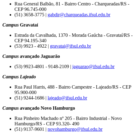
Rua General Balbão, 81 - Bairro Centro - Charqueadas/RS -
CEP 96.745-000
(51) 3658-3775 |
gabdir@charqueadas.ifsul.edu.br
Campus
Gravataí
Estrada da Cavalhada, 1370 - Morada Gaúcha - Gravataí/RS -
CEP 94.195-340
(53) 9923 - 4922 |
gravatai@ifsul.edu.br
Campus
avançado Jaguarão
(53) 9923-4801 - 9148-2109 |
jaguarao@ifsul.edu.br
Campus Lajeado
Rua Paul Harris, 488 - Bairro Campestre - Lajeado/RS - CEP
95.900-000
(51) 9244-1686 |
lajeado@ifsul.edu.br
Campus
avançado Novo Hamburgo
Rua Pinheiro Machado nº 205 - Bairro Industrial - Novo
Hamburgo/RS - CEP 93.320- 490
(51) 9137-9601 |
novohamburgo@ifsul.edu.br