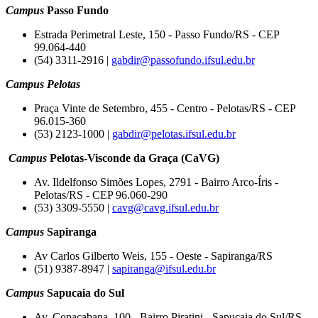
Campus
Passo Fundo
Estrada Perimetral Leste, 150 - Passo Fundo/RS - CEP
99.064-440
(54) 3311-2916 |
gabdir@passofundo.ifsul.edu.br
Campus Pelotas
Praça Vinte de Setembro, 455 - Centro - Pelotas/RS - CEP
96.015-360
(53) 2123-1000 |
gabdir@pelotas.ifsul.edu.br
Campus
Pelotas-Visconde da Graça (CaVG)
Av. Ildelfonso Simões Lopes, 2791 - Bairro Arco-Íris -
Pelotas/RS - CEP 96.060-290
(53) 3309-5550 |
cavg@cavg.ifsul.edu.br
Campus
Sapiranga
Av Carlos Gilberto Weis, 155 - Oeste - Sapiranga/RS
(51) 9387-8947 |
sapiranga@ifsul.edu.br
Campus
Sapucaia do Sul
Av. Copacabana, 100 - Bairro Piratini - Sapucaia do Sul/RS -