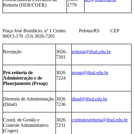
Reitoria (DER/COER)
1779
Praça José Bonifácio, nº 1 Centro Pelotas/RS CEP
96015-170 (53) 3026-7201
Recepção
3026-
reitoria@ifsul.edu.br
7201
Pró-reitoria de
3026
proap@ifsul.edu.br
Administração e de
7224
Planejamento (Proap)
Diretoria de Administração
3026
dirad@ifsul.edu.br
(Dirad)
7236
Coord. de Gestão e
3026
contratosreitoria@ifsul.edu.br
Controle Administrativo
7231
(Coges)