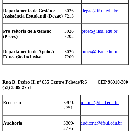
Departamento de Gestão e
3026
degae@ifsul.edu.br
Assistência Estudantil (Degae)
7213
Pró-reitoria de Extensão
3026
proex@ifsul.edu.br
(Proex)
7202
Departamento de Apoio à
3026
proex@ifsul.edu.br
Educação Inclusiva
7209
Rua D. Pedro II, nº 855 Centro
Pelotas/RS CEP 96010-300
(53) 3309-2751
Recepção
3309-
reitoria@ifsul.edu.br
2751
Auditoria
3309-
auditoria@ifsul.edu.br
2776