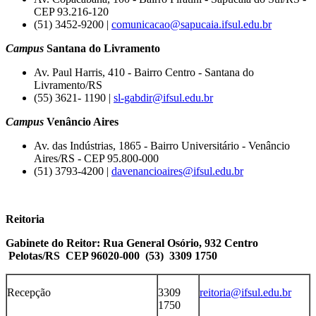
CEP 93.216-120
(51) 3452-9200 |
comunicacao@sapucaia.ifsul.edu.br
Campus
Santana do Livramento
Av. Paul Harris, 410 - Bairro Centro - Santana do
Livramento/RS
(55) 3621- 1190 |
sl-gabdir@ifsul.edu.br
Campus
Venâncio Aires
Av. das Indústrias, 1865 - Bairro Universitário - Venâncio
Aires/RS - CEP 95.800-000
(51) 3793-4200 |
davenancioaires@ifsul.edu.br
Reitoria
Gabinete do Reitor: Rua General Osório, 932 Centro
Pelotas/RS CEP 96020-000 (53) 3309 1750
Recepção
3309
reitoria@ifsul.edu.br
1750