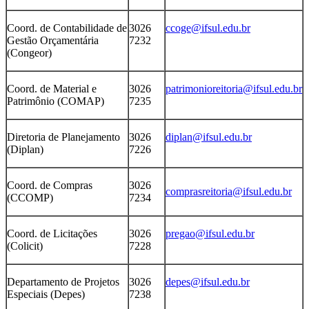
Coord. de Contabilidade de
3026
ccoge@ifsul.edu.br
Gestão Orçamentária
7232
(Congeor)
Coord. de Material e
3026
patrimonioreitoria@ifsul.edu.br
Patrimônio (COMAP)
7235
Diretoria de Planejamento
3026
diplan@ifsul.edu.br
(Diplan)
7226
Coord. de Compras
3026
comprasreitoria@ifsul.edu.br
(CCOMP)
7234
Coord. de Licitações
3026
pregao@ifsul.edu.br
(Colicit)
7228
Departamento de Projetos
3026
depes@ifsul.edu.br
Especiais (Depes)
7238