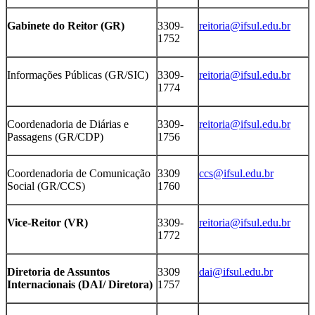
Gabinete do Reitor (GR)
3309-
reitoria@ifsul.edu.br
1752
Informações Públicas (GR/SIC)
3309-
reitoria@ifsul.edu.br
1774
Coordenadoria de Diárias e
3309-
reitoria@ifsul.edu.br
Passagens (GR/CDP)
1756
Coordenadoria de Comunicação
3309
ccs@ifsul.edu.br
Social (GR/CCS)
1760
Vice-Reitor (VR)
3309-
reitoria@ifsul.edu.br
1772
Diretoria de Assuntos
3309
dai@ifsul.edu.br
Internacionais (DAI/ Diretora)
1757