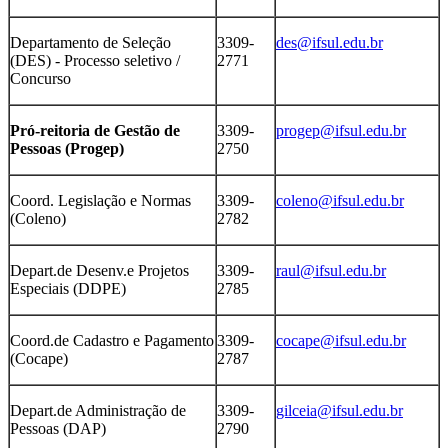
Departamento de Seleção
3309-
des@ifsul.edu.br
(DES) - Processo seletivo /
2771
Concurso
Pró-reitoria de Gestão de
3309-
progep@ifsul.edu.br
Pessoas (Progep)
2750
Coord. Legislação e Normas
3309-
coleno@ifsul.edu.br
(Coleno)
2782
Depart.de Desenv.e Projetos
3309-
raul@ifsul.edu.br
Especiais (DDPE)
2785
Coord.de Cadastro e Pagamento
3309-
cocape@ifsul.edu.br
(Cocape)
2787
Depart.de Administração de
3309-
gilceia@ifsul.edu.br
Pessoas (DAP)
2790