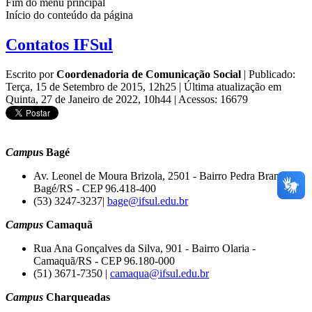
Fim do menu principal
Início do conteúdo da página
Contatos IFSul
Escrito por
Coordenadoria de Comunicação Social
|
Publicado:
Terça, 15 de Setembro de 2015, 12h25
|
Última atualização em
Quinta, 27 de Janeiro de 2022, 10h44
|
Acessos: 16679
Campu
s Bagé
Av. Leonel de Moura Brizola, 2501 - Bairro Pedra Branca -
Bagé/RS - CEP 96.418-400
(53) 3247-3237|
bage@ifsul.edu.br
Campus
Camaquã
Rua Ana Gonçalves da Silva, 901 - Bairro Olaria -
Camaquã/RS - CEP 96.180-000
(51) 3671-7350 |
camaqua@ifsul.edu.br
Campus
Charqueadas