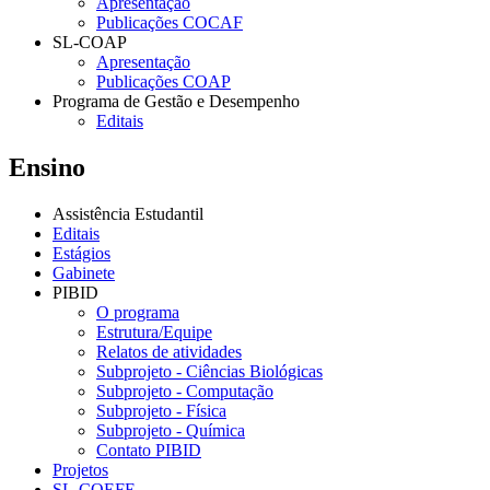
Apresentação
Publicações COCAF
SL-COAP
Apresentação
Publicações COAP
Programa de Gestão e Desempenho
Editais
Ensino
Assistência Estudantil
Editais
Estágios
Gabinete
PIBID
O programa
Estrutura/Equipe
Relatos de atividades
Subprojeto - Ciências Biológicas
Subprojeto - Computação
Subprojeto - Física
Subprojeto - Química
Contato PIBID
Projetos
SL-COEFE