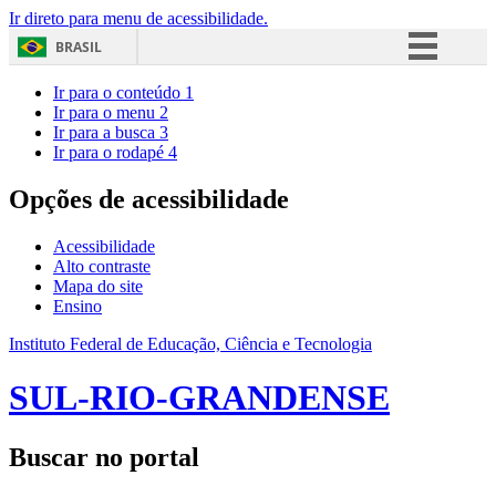
Ir direto para menu de acessibilidade.
BRASIL
Simplifique!
Ir para o conteúdo
1
Ir para o menu
2
Comunica BR
Ir para a busca
3
Ir para o rodapé
4
Participe
Acesso à informação
Opções de acessibilidade
Legislação
Acessibilidade
Canais
Alto contraste
Mapa do site
Ensino
Instituto Federal de Educação, Ciência e Tecnologia
SUL-RIO-GRANDENSE
Buscar no portal