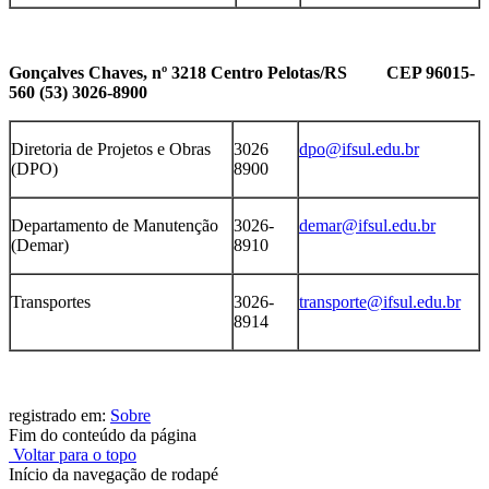
Gonçalves Chaves, nº 3218 Centro
Pelotas/RS CEP 96015-
560 (53) 3026-8900
Diretoria de Projetos e Obras
3026
dpo@ifsul.edu.br
(DPO)
8900
Departamento de Manutenção
3026-
demar@ifsul.edu.br
(Demar)
8910
Transportes
3026-
transporte@ifsul.edu.br
8914
registrado em:
Sobre
Fim do conteúdo da página
Voltar para o topo
Início da navegação de rodapé