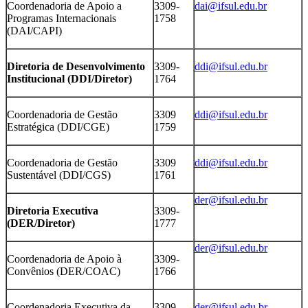
Coordenadoria de Apoio a
3309-
dai@ifsul.edu.br
Programas Internacionais
1758
(DAI/CAPI)
Diretoria de Desenvolvimento
3309-
ddi@ifsul.edu.br
Institucional (DDI/Diretor)
1764
Coordenadoria de Gestão
3309
ddi@ifsul.edu.br
Estratégica (DDI/CGE)
1759
Coordenadoria de Gestão
3309
ddi@ifsul.edu.br
Sustentável (DDI/CGS)
1761
der@ifsul.edu.br
Diretoria Executiva
3309-
(DER/Diretor)
1777
der@ifsul.edu.br
Coordenadoria de Apoio à
3309-
Convênios (DER/COAC)
1766
Coordenadoria Executiva da
3309-
der@ifsul.edu.br