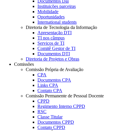
Documentos Dai
Instituições parceiras
Mobilidade
Oportunidades
International students
Diretoria de Tecnologia da Informação
Apresentação DTI
TI nos câmpus
Serviços de TI
Comitê Gestor de TI
Documentos DTI
Diretoria de Projetos e Obras
Comissões
Comissão Própria de Avaliação
CPA
Documentos CPA
Links CPA
Contato CPA
Comissão Permanente de Pessoal Docente
CPPD
Regimento Interno CPPD
RSC
Classe Titular
Documentos CPPD
Contato CPPD