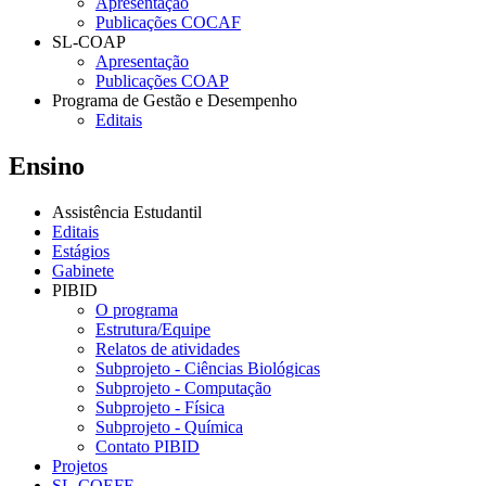
Apresentação
Publicações COCAF
SL-COAP
Apresentação
Publicações COAP
Programa de Gestão e Desempenho
Editais
Ensino
Assistência Estudantil
Editais
Estágios
Gabinete
PIBID
O programa
Estrutura/Equipe
Relatos de atividades
Subprojeto - Ciências Biológicas
Subprojeto - Computação
Subprojeto - Física
Subprojeto - Química
Contato PIBID
Projetos
SL-COEFE