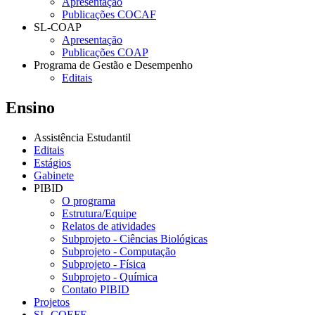
Apresentação
Publicações COCAF
SL-COAP
Apresentação
Publicações COAP
Programa de Gestão e Desempenho
Editais
Ensino
Assistência Estudantil
Editais
Estágios
Gabinete
PIBID
O programa
Estrutura/Equipe
Relatos de atividades
Subprojeto - Ciências Biológicas
Subprojeto - Computação
Subprojeto - Física
Subprojeto - Química
Contato PIBID
Projetos
SL-COEFE