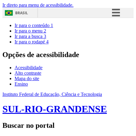
Ir direto para menu de acessibilidade.
BRASIL
Simplifique!
Ir para o conteúdo
1
Ir para o menu
2
Comunica BR
Ir para a busca
3
Ir para o rodapé
4
Participe
Acesso à informação
Opções de acessibilidade
Legislação
Acessibilidade
Canais
Alto contraste
Mapa do site
Ensino
Instituto Federal de Educação, Ciência e Tecnologia
SUL-RIO-GRANDENSE
Buscar no portal