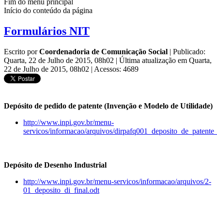
Fim do menu principal
Início do conteúdo da página
Formulários NIT
Escrito por
Coordenadoria de Comunicação Social
|
Publicado:
Quarta, 22 de Julho de 2015, 08h02
|
Última atualização em Quarta,
22 de Julho de 2015, 08h02
|
Acessos: 4689
Depósito de pedido de patente (Invenção e Modelo de Utilidade)
http://www.inpi.gov.br/menu-
servicos/informacao/arquivos/dirpafq001_deposito_de_patente
Depósito de Desenho Industrial
http://www.inpi.gov.br/menu-servicos/informacao/arquivos/2-
01_deposito_di_final.odt