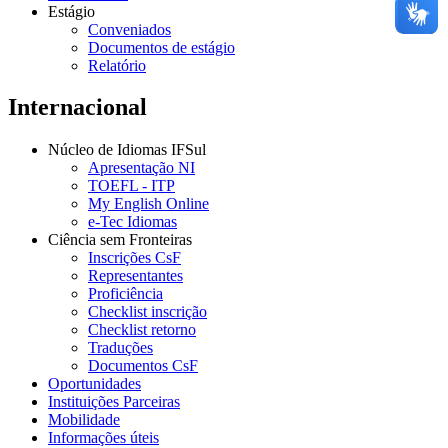
Estágio
Conveniados
Documentos de estágio
Relatório
Internacional
Núcleo de Idiomas IFSul
Apresentação NI
TOEFL - ITP
My English Online
e-Tec Idiomas
Ciência sem Fronteiras
Inscrições CsF
Representantes
Proficiência
Checklist inscrição
Checklist retorno
Traduções
Documentos CsF
Oportunidades
Instituições Parceiras
Mobilidade
Informações úteis