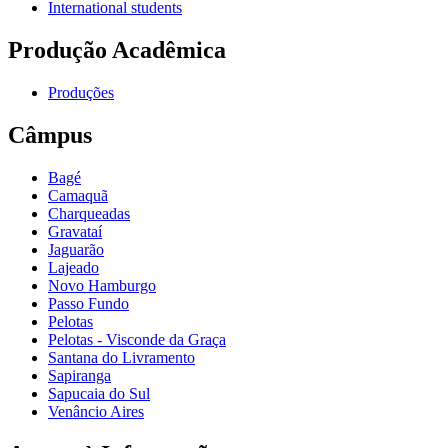
International students
Produção Acadêmica
Produções
Câmpus
Bagé
Camaquã
Charqueadas
Gravataí
Jaguarão
Lajeado
Novo Hamburgo
Passo Fundo
Pelotas
Pelotas - Visconde da Graça
Santana do Livramento
Sapiranga
Sapucaia do Sul
Venâncio Aires