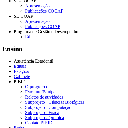
SL-COCAF
Apresentação
Publicações COCAF
SL-COAP
Apresentação
Publicações COAP
Programa de Gestão e Desempenho
Editais
Ensino
Assistência Estudantil
Editais
Estágios
Gabinete
PIBID
O programa
Estrutura/Equipe
Relatos de atividades
Subprojeto - Ciências Biológicas
Subprojeto - Computação
Subprojeto - Física
Subprojeto - Química
Contato PIBID
Projetos