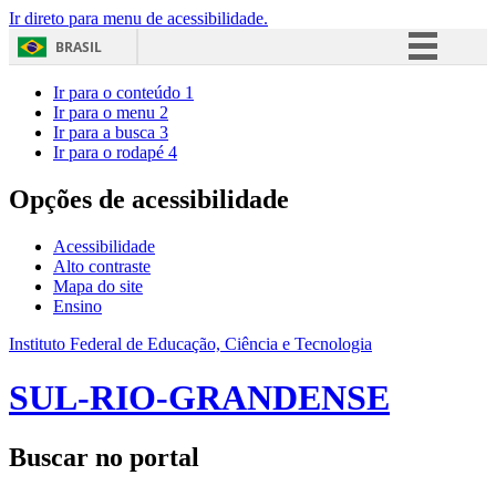
Ir direto para menu de acessibilidade.
BRASIL
Simplifique!
Ir para o conteúdo
1
Ir para o menu
2
Comunica BR
Ir para a busca
3
Ir para o rodapé
4
Participe
Acesso à informação
Opções de acessibilidade
Legislação
Acessibilidade
Canais
Alto contraste
Mapa do site
Ensino
Instituto Federal de Educação, Ciência e Tecnologia
SUL-RIO-GRANDENSE
Buscar no portal