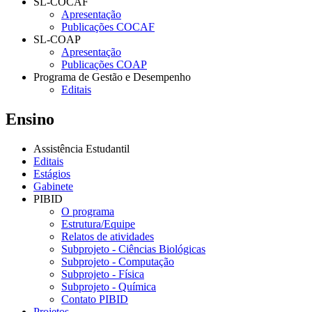
SL-COCAF
Apresentação
Publicações COCAF
SL-COAP
Apresentação
Publicações COAP
Programa de Gestão e Desempenho
Editais
Ensino
Assistência Estudantil
Editais
Estágios
Gabinete
PIBID
O programa
Estrutura/Equipe
Relatos de atividades
Subprojeto - Ciências Biológicas
Subprojeto - Computação
Subprojeto - Física
Subprojeto - Química
Contato PIBID
Projetos