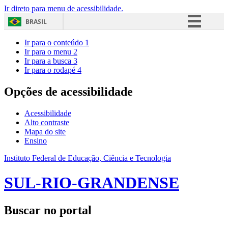
Ir direto para menu de acessibilidade.
BRASIL
Simplifique!
Ir para o conteúdo
1
Ir para o menu
2
Comunica BR
Ir para a busca
3
Ir para o rodapé
4
Participe
Acesso à informação
Opções de acessibilidade
Legislação
Acessibilidade
Canais
Alto contraste
Mapa do site
Ensino
Instituto Federal de Educação, Ciência e Tecnologia
SUL-RIO-GRANDENSE
Buscar no portal