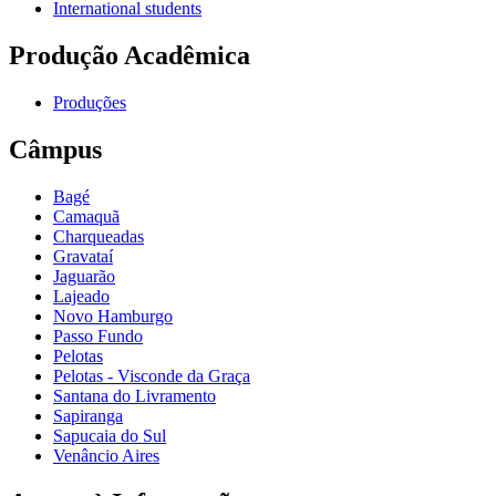
International students
Produção Acadêmica
Produções
Câmpus
Bagé
Camaquã
Charqueadas
Gravataí
Jaguarão
Lajeado
Novo Hamburgo
Passo Fundo
Pelotas
Pelotas - Visconde da Graça
Santana do Livramento
Sapiranga
Sapucaia do Sul
Venâncio Aires