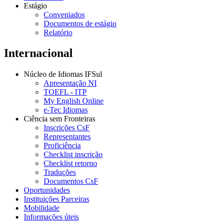
Estágio
Conveniados
Documentos de estágio
Relatório
Internacional
Núcleo de Idiomas IFSul
Apresentação NI
TOEFL - ITP
My English Online
e-Tec Idiomas
Ciência sem Fronteiras
Inscrições CsF
Representantes
Proficiência
Checklist inscrição
Checklist retorno
Traduções
Documentos CsF
Oportunidades
Instituições Parceiras
Mobilidade
Informações úteis