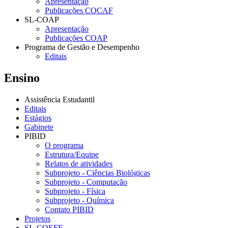
Apresentação
Publicações COCAF
SL-COAP
Apresentação
Publicações COAP
Programa de Gestão e Desempenho
Editais
Ensino
Assistência Estudantil
Editais
Estágios
Gabinete
PIBID
O programa
Estrutura/Equipe
Relatos de atividades
Subprojeto - Ciências Biológicas
Subprojeto - Computação
Subprojeto - Física
Subprojeto - Química
Contato PIBID
Projetos
SL-COEFE