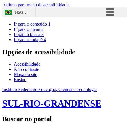
Ir direto para menu de acessibilidade.
BRASIL
Simplifique!
Ir para o conteúdo
1
Ir para o menu
2
Comunica BR
Ir para a busca
3
Ir para o rodapé
4
Participe
Acesso à informação
Opções de acessibilidade
Legislação
Acessibilidade
Canais
Alto contraste
Mapa do site
Ensino
Instituto Federal de Educação, Ciência e Tecnologia
SUL-RIO-GRANDENSE
Buscar no portal