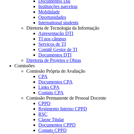
Documentos Dai
Instituições parceiras
Mobilidade
Oportunidades
International students
Diretoria de Tecnologia da Informação
Apresentação DTI
TI nos câmpus
Serviços de TI
Comitê Gestor de TI
Documentos DTI
Diretoria de Projetos e Obras
Comissões
Comissão Própria de Avaliação
CPA
Documentos CPA
Links CPA
Contato CPA
Comissão Permanente de Pessoal Docente
CPPD
Regimento Interno CPPD
RSC
Classe Titular
Documentos CPPD
Contato CPPD