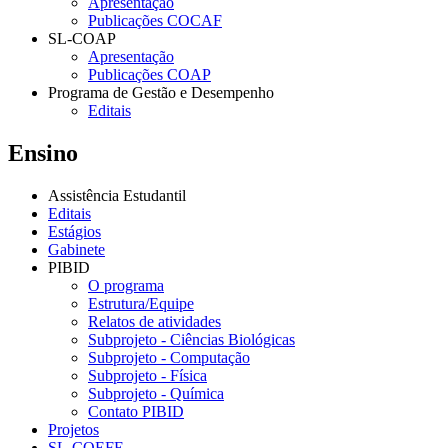
Apresentação
Publicações COCAF
SL-COAP
Apresentação
Publicações COAP
Programa de Gestão e Desempenho
Editais
Ensino
Assistência Estudantil
Editais
Estágios
Gabinete
PIBID
O programa
Estrutura/Equipe
Relatos de atividades
Subprojeto - Ciências Biológicas
Subprojeto - Computação
Subprojeto - Física
Subprojeto - Química
Contato PIBID
Projetos
SL-COEFE