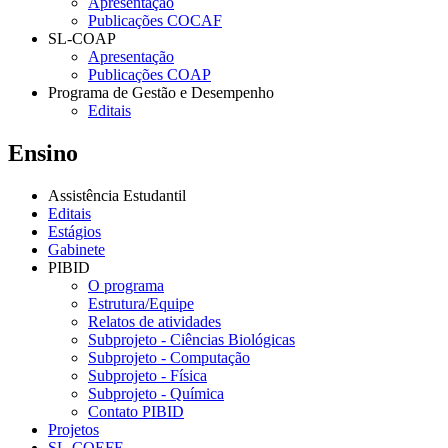
Apresentação
Publicações COCAF
SL-COAP
Apresentação
Publicações COAP
Programa de Gestão e Desempenho
Editais
Ensino
Assistência Estudantil
Editais
Estágios
Gabinete
PIBID
O programa
Estrutura/Equipe
Relatos de atividades
Subprojeto - Ciências Biológicas
Subprojeto - Computação
Subprojeto - Física
Subprojeto - Química
Contato PIBID
Projetos
SL-COEFE