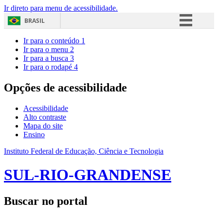
Ir direto para menu de acessibilidade.
BRASIL
Simplifique!
Ir para o conteúdo
1
Ir para o menu
2
Comunica BR
Ir para a busca
3
Ir para o rodapé
4
Participe
Acesso à informação
Opções de acessibilidade
Legislação
Acessibilidade
Canais
Alto contraste
Mapa do site
Ensino
Instituto Federal de Educação, Ciência e Tecnologia
SUL-RIO-GRANDENSE
Buscar no portal