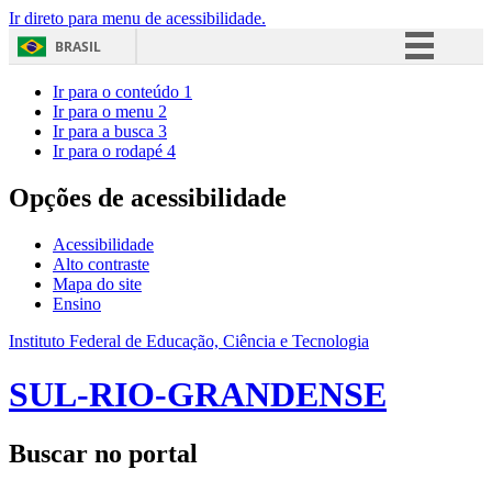
Ir direto para menu de acessibilidade.
BRASIL
Simplifique!
Ir para o conteúdo
1
Ir para o menu
2
Comunica BR
Ir para a busca
3
Ir para o rodapé
4
Participe
Acesso à informação
Opções de acessibilidade
Legislação
Acessibilidade
Canais
Alto contraste
Mapa do site
Ensino
Instituto Federal de Educação, Ciência e Tecnologia
SUL-RIO-GRANDENSE
Buscar no portal