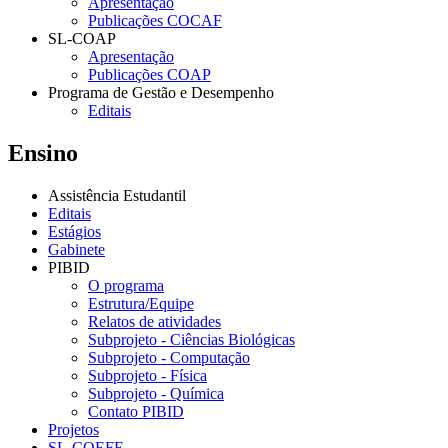
Apresentação
Publicações COCAF
SL-COAP
Apresentação
Publicações COAP
Programa de Gestão e Desempenho
Editais
Ensino
Assistência Estudantil
Editais
Estágios
Gabinete
PIBID
O programa
Estrutura/Equipe
Relatos de atividades
Subprojeto - Ciências Biológicas
Subprojeto - Computação
Subprojeto - Física
Subprojeto - Química
Contato PIBID
Projetos
SL-COEFE