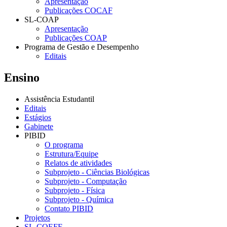
Apresentação
Publicações COCAF
SL-COAP
Apresentação
Publicações COAP
Programa de Gestão e Desempenho
Editais
Ensino
Assistência Estudantil
Editais
Estágios
Gabinete
PIBID
O programa
Estrutura/Equipe
Relatos de atividades
Subprojeto - Ciências Biológicas
Subprojeto - Computação
Subprojeto - Física
Subprojeto - Química
Contato PIBID
Projetos
SL-COEFE