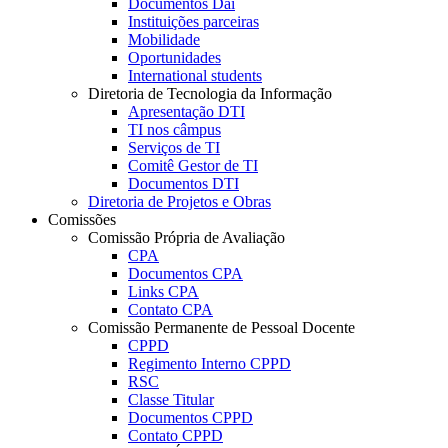
Documentos Dai
Instituições parceiras
Mobilidade
Oportunidades
International students
Diretoria de Tecnologia da Informação
Apresentação DTI
TI nos câmpus
Serviços de TI
Comitê Gestor de TI
Documentos DTI
Diretoria de Projetos e Obras
Comissões
Comissão Própria de Avaliação
CPA
Documentos CPA
Links CPA
Contato CPA
Comissão Permanente de Pessoal Docente
CPPD
Regimento Interno CPPD
RSC
Classe Titular
Documentos CPPD
Contato CPPD