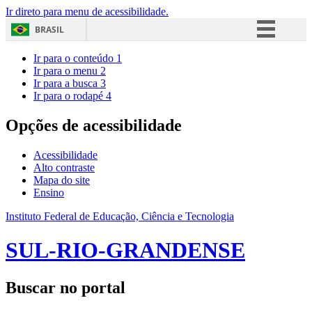
Ir direto para menu de acessibilidade.
BRASIL
Simplifique!
Ir para o conteúdo
1
Ir para o menu
2
Comunica BR
Ir para a busca
3
Ir para o rodapé
4
Participe
Acesso à informação
Opções de acessibilidade
Legislação
Acessibilidade
Canais
Alto contraste
Mapa do site
Ensino
Instituto Federal de Educação, Ciência e Tecnologia
SUL-RIO-GRANDENSE
Buscar no portal