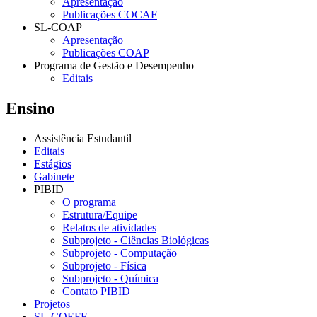
Apresentação
Publicações COCAF
SL-COAP
Apresentação
Publicações COAP
Programa de Gestão e Desempenho
Editais
Ensino
Assistência Estudantil
Editais
Estágios
Gabinete
PIBID
O programa
Estrutura/Equipe
Relatos de atividades
Subprojeto - Ciências Biológicas
Subprojeto - Computação
Subprojeto - Física
Subprojeto - Química
Contato PIBID
Projetos
SL-COEFE