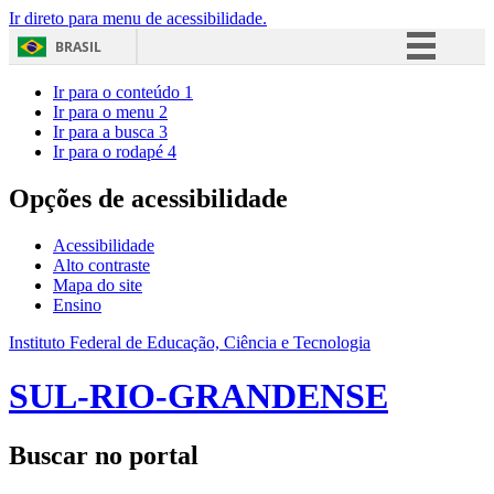
Ir direto para menu de acessibilidade.
BRASIL
Simplifique!
Ir para o conteúdo
1
Ir para o menu
2
Comunica BR
Ir para a busca
3
Ir para o rodapé
4
Participe
Acesso à informação
Opções de acessibilidade
Legislação
Acessibilidade
Canais
Alto contraste
Mapa do site
Ensino
Instituto Federal de Educação, Ciência e Tecnologia
SUL-RIO-GRANDENSE
Buscar no portal