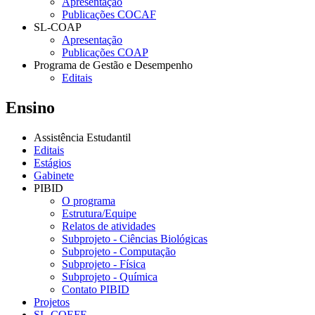
Apresentação
Publicações COCAF
SL-COAP
Apresentação
Publicações COAP
Programa de Gestão e Desempenho
Editais
Ensino
Assistência Estudantil
Editais
Estágios
Gabinete
PIBID
O programa
Estrutura/Equipe
Relatos de atividades
Subprojeto - Ciências Biológicas
Subprojeto - Computação
Subprojeto - Física
Subprojeto - Química
Contato PIBID
Projetos
SL-COEFE