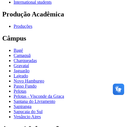
International students
Produção Acadêmica
Produções
Câmpus
Bagé
Camaquã
Charqueadas
Gravataí
Jaguarão
Lajeado
Novo Hamburgo
Passo Fundo
Pelotas
Pelotas - Visconde da Graça
Santana do Livramento
Sapiranga
Sapucaia do Sul
Venâncio Aires