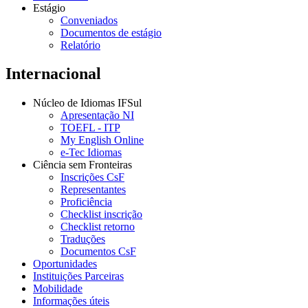
Estágio
Conveniados
Documentos de estágio
Relatório
Internacional
Núcleo de Idiomas IFSul
Apresentação NI
TOEFL - ITP
My English Online
e-Tec Idiomas
Ciência sem Fronteiras
Inscrições CsF
Representantes
Proficiência
Checklist inscrição
Checklist retorno
Traduções
Documentos CsF
Oportunidades
Instituições Parceiras
Mobilidade
Informações úteis