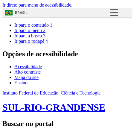
Ir direto para menu de acessibilidade.
BRASIL
Simplifique!
Ir para o conteúdo
1
Ir para o menu
2
Comunica BR
Ir para a busca
3
Ir para o rodapé
4
Participe
Acesso à informação
Opções de acessibilidade
Legislação
Acessibilidade
Canais
Alto contraste
Mapa do site
Ensino
Instituto Federal de Educação, Ciência e Tecnologia
SUL-RIO-GRANDENSE
Buscar no portal