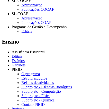
SL-COCAF
Apresentação
Publicações COCAF
SL-COAP
Apresentação
Publicações COAP
Programa de Gestão e Desempenho
Editais
Ensino
Assistência Estudantil
Editais
Estágios
Gabinete
PIBID
O programa
Estrutura/Equipe
Relatos de atividades
Subprojeto - Ciências Biológicas
Subprojeto - Computação
Subprojeto - Física
Subprojeto - Química
Contato PIBID
Projetos