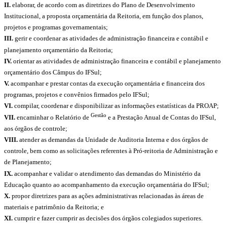
II.
elaborar, de acordo com as diretrizes do Plano de Desenvolvimento
Institucional, a proposta orçamentária da Reitoria, em função dos planos,
projetos e programas governamentais;
III.
gerir e coordenar as atividades de administração financeira e contábil e
planejamento orçamentário da Reitoria;
IV.
orientar as atividades de administração financeira e contábil e planejamento
orçamentário dos Câmpus do IFSul;
V.
acompanhar e prestar contas da execução orçamentária e financeira dos
programas, projetos e convênios firmados pelo IFSul;
VI.
compilar, coordenar e disponibilizar as informações estatísticas da PROAP;
Gestão
VII.
encaminhar o Relatório de
e a Prestação Anual de Contas do IFSul,
aos órgãos de controle;
VIII.
atender as demandas da Unidade de Auditoria Interna e dos órgãos de
controle, bem como as solicitações referentes à Pró-reitoria de Administração e
de Planejamento;
IX.
acompanhar e validar o atendimento das demandas do Ministério da
Educação quanto ao acompanhamento da execução orçamentária do IFSul;
X.
propor diretrizes para as ações administrativas relacionadas às áreas de
materiais e patrimônio da Reitoria; e
XI.
cumprir e fazer cumprir as decisões dos órgãos colegiados superiores.