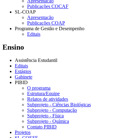
Apresentação
Publicações COCAF
SL-COAP
Apresentação
Publicações COAP
Programa de Gestão e Desempenho
Editais
Ensino
Assistência Estudantil
Editais
Estágios
Gabinete
PIBID
O programa
Estrutura/Equipe
Relatos de atividades
Subprojeto - Ciências Biológicas
Subprojeto - Computação
Subprojeto - Física
Subprojeto - Química
Contato PIBID
Projetos
SL-COEFE