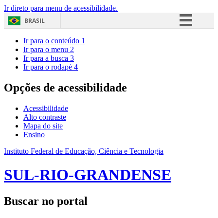
Ir direto para menu de acessibilidade.
BRASIL
Simplifique!
Ir para o conteúdo
1
Ir para o menu
2
Comunica BR
Ir para a busca
3
Ir para o rodapé
4
Participe
Acesso à informação
Opções de acessibilidade
Legislação
Acessibilidade
Canais
Alto contraste
Mapa do site
Ensino
Instituto Federal de Educação, Ciência e Tecnologia
SUL-RIO-GRANDENSE
Buscar no portal