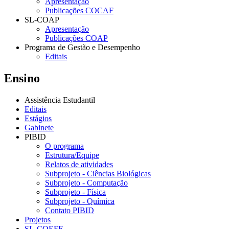
Apresentação
Publicações COCAF
SL-COAP
Apresentação
Publicações COAP
Programa de Gestão e Desempenho
Editais
Ensino
Assistência Estudantil
Editais
Estágios
Gabinete
PIBID
O programa
Estrutura/Equipe
Relatos de atividades
Subprojeto - Ciências Biológicas
Subprojeto - Computação
Subprojeto - Física
Subprojeto - Química
Contato PIBID
Projetos
SL-COEFE