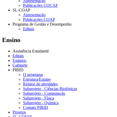
Apresentação
Publicações COCAF
SL-COAP
Apresentação
Publicações COAP
Programa de Gestão e Desempenho
Editais
Ensino
Assistência Estudantil
Editais
Estágios
Gabinete
PIBID
O programa
Estrutura/Equipe
Relatos de atividades
Subprojeto - Ciências Biológicas
Subprojeto - Computação
Subprojeto - Física
Subprojeto - Química
Contato PIBID
Projetos
SL-COEFE