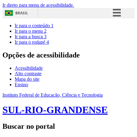
Ir direto para menu de acessibilidade.
BRASIL
Simplifique!
Ir para o conteúdo
1
Ir para o menu
2
Comunica BR
Ir para a busca
3
Ir para o rodapé
4
Participe
Acesso à informação
Opções de acessibilidade
Legislação
Acessibilidade
Canais
Alto contraste
Mapa do site
Ensino
Instituto Federal de Educação, Ciência e Tecnologia
SUL-RIO-GRANDENSE
Buscar no portal