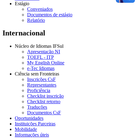
Estágio
Conveniados
Documentos de estágio
Relatório
Internacional
Núcleo de Idiomas IFSul
Apresentação NI
TOEFL - ITP
My English Online
e-Tec Idiomas
Ciência sem Fronteiras
Inscrições CsF
Representantes
Proficiência
Checklist inscrição
Checklist retorno
Traduções
Documentos CsF
Oportunidades
Instituições Parceiras
Mobilidade
Informações úteis