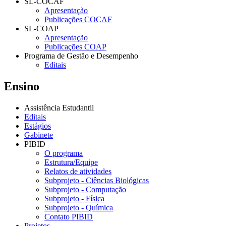
SL-COCAF
Apresentação
Publicações COCAF
SL-COAP
Apresentação
Publicações COAP
Programa de Gestão e Desempenho
Editais
Ensino
Assistência Estudantil
Editais
Estágios
Gabinete
PIBID
O programa
Estrutura/Equipe
Relatos de atividades
Subprojeto - Ciências Biológicas
Subprojeto - Computação
Subprojeto - Física
Subprojeto - Química
Contato PIBID
Projetos