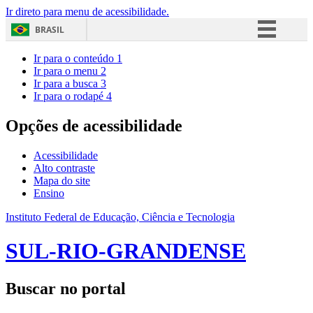
Ir direto para menu de acessibilidade.
BRASIL
Simplifique!
Ir para o conteúdo
1
Ir para o menu
2
Comunica BR
Ir para a busca
3
Ir para o rodapé
4
Participe
Acesso à informação
Opções de acessibilidade
Legislação
Acessibilidade
Canais
Alto contraste
Mapa do site
Ensino
Instituto Federal de Educação, Ciência e Tecnologia
SUL-RIO-GRANDENSE
Buscar no portal