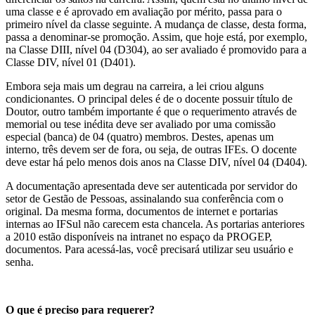
uma classe e é aprovado em avaliação por mérito, passa para o
primeiro nível da classe seguinte. A mudança de classe, desta forma,
passa a denominar-se promoção. Assim, que hoje está, por exemplo,
na Classe DIII, nível 04 (D304), ao ser avaliado é promovido para a
Classe DIV, nível 01 (D401).
Embora seja mais um degrau na carreira, a lei criou alguns
condicionantes. O principal deles é de o docente possuir título de
Doutor, outro também importante é que o requerimento através de
memorial ou tese inédita deve ser avaliado por uma comissão
especial (banca) de 04 (quatro) membros. Destes, apenas um
interno, três devem ser de fora, ou seja, de outras IFEs. O docente
deve estar há pelo menos dois anos na Classe DIV, nível 04 (D404).
A documentação apresentada deve ser autenticada por servidor do
setor de Gestão de Pessoas, assinalando sua conferência com o
original. Da mesma forma, documentos de internet e portarias
internas ao IFSul não carecem esta chancela. As portarias anteriores
a 2010 estão disponíveis na intranet no espaço da PROGEP,
documentos. Para acessá-las, você precisará utilizar seu usuário e
senha.
O que é preciso para requerer?