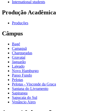
International students
Produção Acadêmica
Produções
Câmpus
Bagé
Camaquã
Charqueadas
Gravataí
Jaguarão
Lajeado
Novo Hamburgo
Passo Fundo
Pelotas
Pelotas - Visconde da Graça
Santana do Livramento
Sapiranga
Sapucaia do Sul
Venâncio Aires