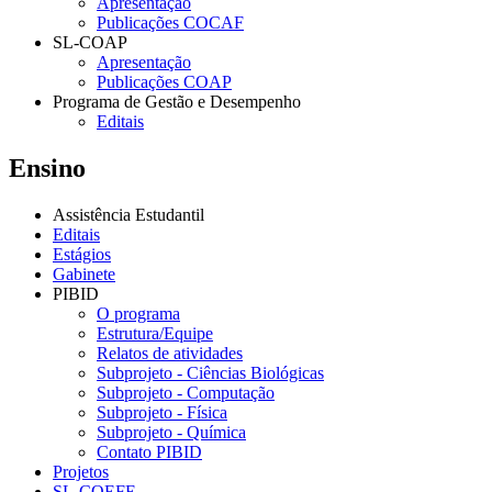
Apresentação
Publicações COCAF
SL-COAP
Apresentação
Publicações COAP
Programa de Gestão e Desempenho
Editais
Ensino
Assistência Estudantil
Editais
Estágios
Gabinete
PIBID
O programa
Estrutura/Equipe
Relatos de atividades
Subprojeto - Ciências Biológicas
Subprojeto - Computação
Subprojeto - Física
Subprojeto - Química
Contato PIBID
Projetos
SL-COEFE