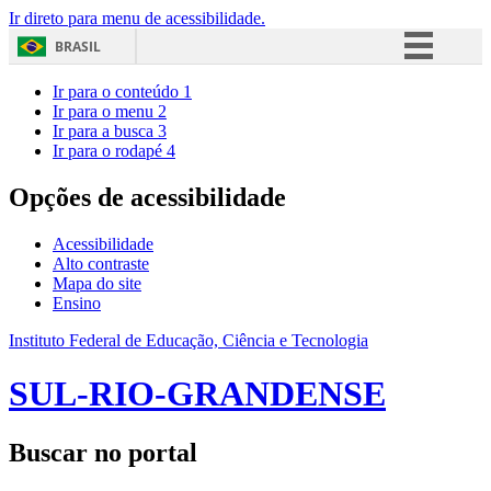
Ir direto para menu de acessibilidade.
BRASIL
Simplifique!
Ir para o conteúdo
1
Ir para o menu
2
Comunica BR
Ir para a busca
3
Ir para o rodapé
4
Participe
Acesso à informação
Opções de acessibilidade
Legislação
Acessibilidade
Canais
Alto contraste
Mapa do site
Ensino
Instituto Federal de Educação, Ciência e Tecnologia
SUL-RIO-GRANDENSE
Buscar no portal