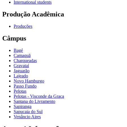
International students
Produção Acadêmica
Produções
Câmpus
Bagé
Camaquã
Charqueadas
Gravataí
Jaguarão
Lajeado
Novo Hamburgo
Passo Fundo
Pelotas
Pelotas - Visconde da Graça
Santana do Livramento
Sapiranga
Sapucaia do Sul
Venâncio Aires