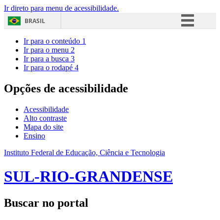
Ir direto para menu de acessibilidade.
BRASIL
Simplifique!
Ir para o conteúdo
1
Ir para o menu
2
Comunica BR
Ir para a busca
3
Ir para o rodapé
4
Participe
Acesso à informação
Opções de acessibilidade
Legislação
Acessibilidade
Canais
Alto contraste
Mapa do site
Ensino
Instituto Federal de Educação, Ciência e Tecnologia
SUL-RIO-GRANDENSE
Buscar no portal