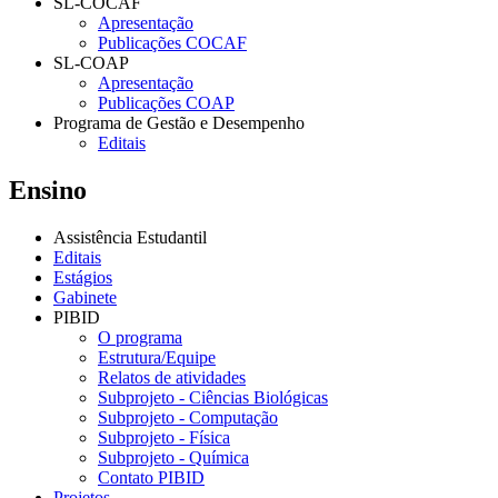
SL-COCAF
Apresentação
Publicações COCAF
SL-COAP
Apresentação
Publicações COAP
Programa de Gestão e Desempenho
Editais
Ensino
Assistência Estudantil
Editais
Estágios
Gabinete
PIBID
O programa
Estrutura/Equipe
Relatos de atividades
Subprojeto - Ciências Biológicas
Subprojeto - Computação
Subprojeto - Física
Subprojeto - Química
Contato PIBID
Projetos