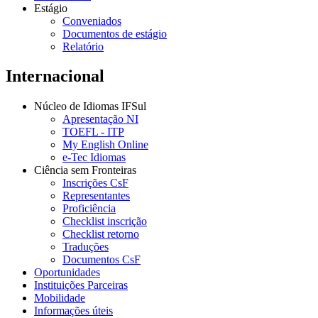
Estágio
Conveniados
Documentos de estágio
Relatório
Internacional
Núcleo de Idiomas IFSul
Apresentação NI
TOEFL - ITP
My English Online
e-Tec Idiomas
Ciência sem Fronteiras
Inscrições CsF
Representantes
Proficiência
Checklist inscrição
Checklist retorno
Traduções
Documentos CsF
Oportunidades
Instituições Parceiras
Mobilidade
Informações úteis