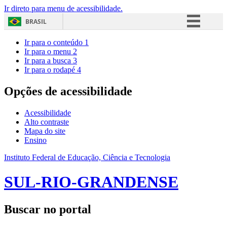
Ir direto para menu de acessibilidade.
BRASIL
Simplifique!
Ir para o conteúdo
1
Ir para o menu
2
Comunica BR
Ir para a busca
3
Ir para o rodapé
4
Participe
Acesso à informação
Opções de acessibilidade
Legislação
Acessibilidade
Canais
Alto contraste
Mapa do site
Ensino
Instituto Federal de Educação, Ciência e Tecnologia
SUL-RIO-GRANDENSE
Buscar no portal