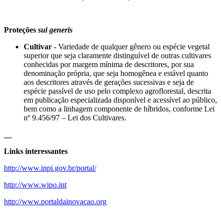
Proteções
sui generis
Cultivar -
Variedade de qualquer gênero ou espécie vegetal
superior que seja claramente distinguível de outras cultivares
conhecidas por margem mínima de descritores, por sua
denominação própria, que seja homogênea e estável quanto
aos descritores através de gerações sucessivas e seja de
espécie passível de uso pelo complexo agroflorestal, descrita
em publicação especializada disponível e acessível ao público,
bem como a linhagem componente de híbridos, conforme Lei
nº 9.456/97 – Lei dos Cultivares.
__
Links interessantes
http://www.inpi.gov.br/portal/
http://www.wipo.int
http://www.portaldainovacao.org
__