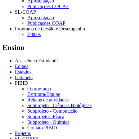
Apresentação
Publicações COCAF
SL-COAP
Apresentação
Publicações COAP
Programa de Gestão e Desempenho
Editais
Ensino
Assistência Estudantil
Editais
Estágios
Gabinete
PIBID
O programa
Estrutura/Equipe
Relatos de atividades
Subprojeto - Ciências Biológicas
Subprojeto - Computação
Subprojeto - Física
Subprojeto - Química
Contato PIBID
Projetos
SL-COEFE