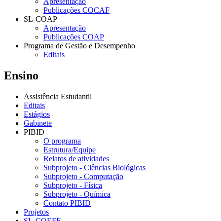
Apresentação
Publicações COCAF
SL-COAP
Apresentação
Publicações COAP
Programa de Gestão e Desempenho
Editais
Ensino
Assistência Estudantil
Editais
Estágios
Gabinete
PIBID
O programa
Estrutura/Equipe
Relatos de atividades
Subprojeto - Ciências Biológicas
Subprojeto - Computação
Subprojeto - Física
Subprojeto - Química
Contato PIBID
Projetos
SL-COEFE