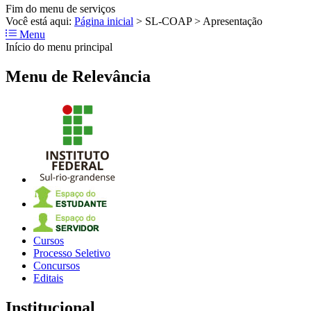
Fim do menu de serviços
Você está aqui:
Página inicial
>
SL-COAP
>
Apresentação
Menu
Início do menu principal
Menu de Relevância
Cursos
Processo Seletivo
Concursos
Editais
Institucional