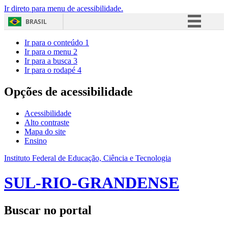
Ir direto para menu de acessibilidade.
BRASIL
Simplifique!
Ir para o conteúdo
1
Ir para o menu
2
Comunica BR
Ir para a busca
3
Ir para o rodapé
4
Participe
Acesso à informação
Opções de acessibilidade
Legislação
Acessibilidade
Canais
Alto contraste
Mapa do site
Ensino
Instituto Federal de Educação, Ciência e Tecnologia
SUL-RIO-GRANDENSE
Buscar no portal