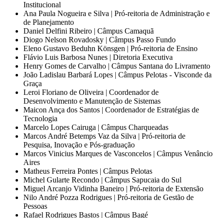
Institucional
Ana Paula Nogueira e Silva | Pró-reitoria de Administração e
de Planejamento
Daniel Delfini Ribeiro | Câmpus Camaquã
Diogo Nelson Rovadosky | Câmpus Passo Fundo
Eleno Gustavo Beduhn Könsgen | Pró-reitoria de Ensino
Flávio Luis Barbosa Nunes | Diretoria Executiva
Henry Gomes de Carvalho | Câmpus Santana do Livramento
João Ladislau Barbará Lopes | Câmpus Pelotas - Visconde da
Graça
Leroi Floriano de Oliveira | Coordenador de
Desenvolvimento e Manutenção de Sistemas
Maicon Ança dos Santos | Coordenador de Estratégias de
Tecnologia
Marcelo Lopes Cairuga | Câmpus Charqueadas
Marcos André Betemps Vaz da Silva | Pró-reitoria de
Pesquisa, Inovação e Pós-graduação
Marcos Vinicius Marques de Vasconcelos | Câmpus Venâncio
Aires
Matheus Ferreira Pontes | Câmpus Pelotas
Michel Gularte Recondo | Câmpus Sapucaia do Sul
Miguel Arcanjo Vidinha Baneiro | Pró-reitoria de Extensão
Nilo André Pozza Rodrigues | Pró-reitoria de Gestão de
Pessoas
Rafael Rodrigues Bastos | Câmpus Bagé