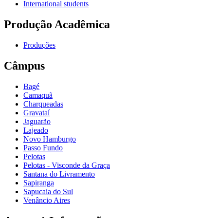
International students
Produção Acadêmica
Produções
Câmpus
Bagé
Camaquã
Charqueadas
Gravataí
Jaguarão
Lajeado
Novo Hamburgo
Passo Fundo
Pelotas
Pelotas - Visconde da Graça
Santana do Livramento
Sapiranga
Sapucaia do Sul
Venâncio Aires