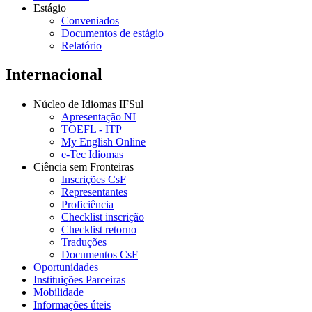
Estágio
Conveniados
Documentos de estágio
Relatório
Internacional
Núcleo de Idiomas IFSul
Apresentação NI
TOEFL - ITP
My English Online
e-Tec Idiomas
Ciência sem Fronteiras
Inscrições CsF
Representantes
Proficiência
Checklist inscrição
Checklist retorno
Traduções
Documentos CsF
Oportunidades
Instituições Parceiras
Mobilidade
Informações úteis