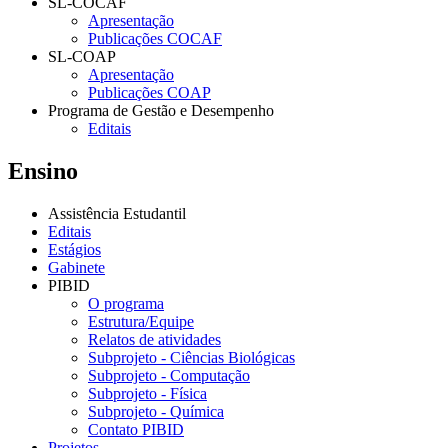
SL-COCAF
Apresentação
Publicações COCAF
SL-COAP
Apresentação
Publicações COAP
Programa de Gestão e Desempenho
Editais
Ensino
Assistência Estudantil
Editais
Estágios
Gabinete
PIBID
O programa
Estrutura/Equipe
Relatos de atividades
Subprojeto - Ciências Biológicas
Subprojeto - Computação
Subprojeto - Física
Subprojeto - Química
Contato PIBID
Projetos