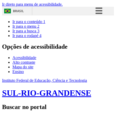
Ir direto para menu de acessibilidade.
BRASIL
Simplifique!
Ir para o conteúdo
1
Ir para o menu
2
Comunica BR
Ir para a busca
3
Ir para o rodapé
4
Participe
Acesso à informação
Opções de acessibilidade
Legislação
Acessibilidade
Canais
Alto contraste
Mapa do site
Ensino
Instituto Federal de Educação, Ciência e Tecnologia
SUL-RIO-GRANDENSE
Buscar no portal