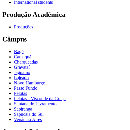
International students
Produção Acadêmica
Produções
Câmpus
Bagé
Camaquã
Charqueadas
Gravataí
Jaguarão
Lajeado
Novo Hamburgo
Passo Fundo
Pelotas
Pelotas - Visconde da Graça
Santana do Livramento
Sapiranga
Sapucaia do Sul
Venâncio Aires