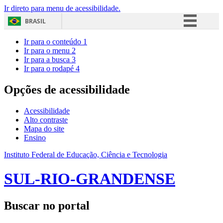
Ir direto para menu de acessibilidade.
BRASIL
Simplifique!
Ir para o conteúdo
1
Ir para o menu
2
Comunica BR
Ir para a busca
3
Ir para o rodapé
4
Participe
Acesso à informação
Opções de acessibilidade
Legislação
Acessibilidade
Canais
Alto contraste
Mapa do site
Ensino
Instituto Federal de Educação, Ciência e Tecnologia
SUL-RIO-GRANDENSE
Buscar no portal