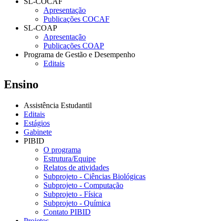
SL-COCAF
Apresentação
Publicações COCAF
SL-COAP
Apresentação
Publicações COAP
Programa de Gestão e Desempenho
Editais
Ensino
Assistência Estudantil
Editais
Estágios
Gabinete
PIBID
O programa
Estrutura/Equipe
Relatos de atividades
Subprojeto - Ciências Biológicas
Subprojeto - Computação
Subprojeto - Física
Subprojeto - Química
Contato PIBID
Projetos