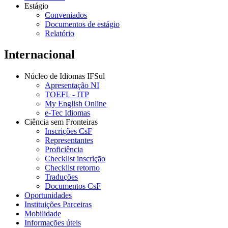
Estágio
Conveniados
Documentos de estágio
Relatório
Internacional
Núcleo de Idiomas IFSul
Apresentação NI
TOEFL - ITP
My English Online
e-Tec Idiomas
Ciência sem Fronteiras
Inscrições CsF
Representantes
Proficiência
Checklist inscrição
Checklist retorno
Traduções
Documentos CsF
Oportunidades
Instituições Parceiras
Mobilidade
Informações úteis