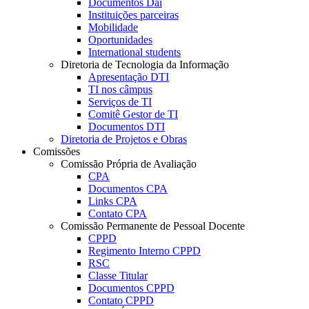
Documentos Dai
Instituições parceiras
Mobilidade
Oportunidades
International students
Diretoria de Tecnologia da Informação
Apresentação DTI
TI nos câmpus
Serviços de TI
Comitê Gestor de TI
Documentos DTI
Diretoria de Projetos e Obras
Comissões
Comissão Própria de Avaliação
CPA
Documentos CPA
Links CPA
Contato CPA
Comissão Permanente de Pessoal Docente
CPPD
Regimento Interno CPPD
RSC
Classe Titular
Documentos CPPD
Contato CPPD