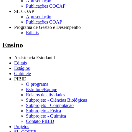
Apresentação
Publicações COCAF
SL-COAP
Apresentação
Publicações COAP
Programa de Gestão e Desempenho
Editais
Ensino
Assistência Estudantil
Editais
Estágios
Gabinete
PIBID
O programa
Estrutura/Equipe
Relatos de atividades
Subprojeto - Ciências Biológicas
Subprojeto - Computação
Subprojeto - Física
Subprojeto - Química
Contato PIBID
Projetos
SL-COEFE