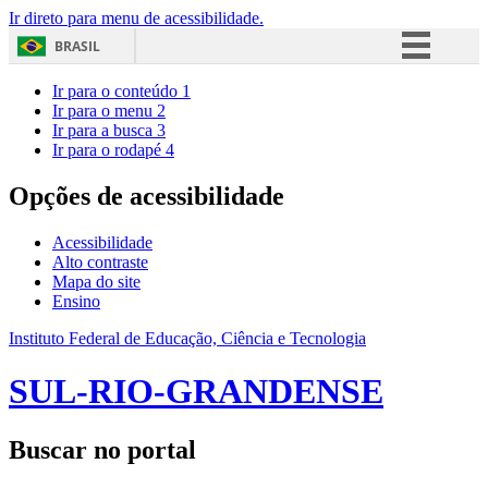
Ir direto para menu de acessibilidade.
BRASIL
Simplifique!
Ir para o conteúdo
1
Ir para o menu
2
Comunica BR
Ir para a busca
3
Ir para o rodapé
4
Participe
Acesso à informação
Opções de acessibilidade
Legislação
Acessibilidade
Canais
Alto contraste
Mapa do site
Ensino
Instituto Federal de Educação, Ciência e Tecnologia
SUL-RIO-GRANDENSE
Buscar no portal