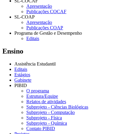
SL-COCAF
Apresentação
Publicações COCAF
SL-COAP
Apresentação
Publicações COAP
Programa de Gestão e Desempenho
Editais
Ensino
Assistência Estudantil
Editais
Estágios
Gabinete
PIBID
O programa
Estrutura/Equipe
Relatos de atividades
Subprojeto - Ciências Biológicas
Subprojeto - Computação
Subprojeto - Física
Subprojeto - Química
Contato PIBID
Projetos