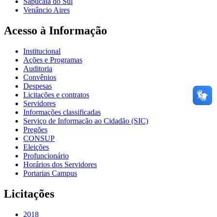
Sapucaia do Sul
Venâncio Aires
Acesso à Informação
Institucional
Ações e Programas
Auditoria
Convênios
Despesas
Licitações e contratos
Servidores
Informações classificadas
Serviço de Informação ao Cidadão (SIC)
Pregões
CONSUP
Eleições
Profuncionário
Horários dos Servidores
Portarias Campus
Licitações
2018