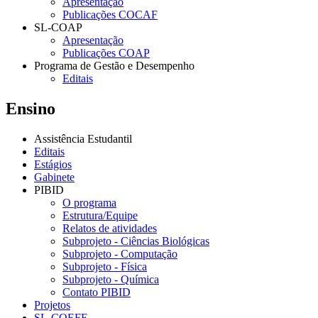
Apresentação
Publicações COCAF
SL-COAP
Apresentação
Publicações COAP
Programa de Gestão e Desempenho
Editais
Ensino
Assistência Estudantil
Editais
Estágios
Gabinete
PIBID
O programa
Estrutura/Equipe
Relatos de atividades
Subprojeto - Ciências Biológicas
Subprojeto - Computação
Subprojeto - Física
Subprojeto - Química
Contato PIBID
Projetos
SL-COEFE