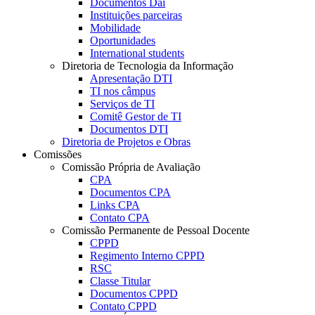
Documentos Dai
Instituições parceiras
Mobilidade
Oportunidades
International students
Diretoria de Tecnologia da Informação
Apresentação DTI
TI nos câmpus
Serviços de TI
Comitê Gestor de TI
Documentos DTI
Diretoria de Projetos e Obras
Comissões
Comissão Própria de Avaliação
CPA
Documentos CPA
Links CPA
Contato CPA
Comissão Permanente de Pessoal Docente
CPPD
Regimento Interno CPPD
RSC
Classe Titular
Documentos CPPD
Contato CPPD