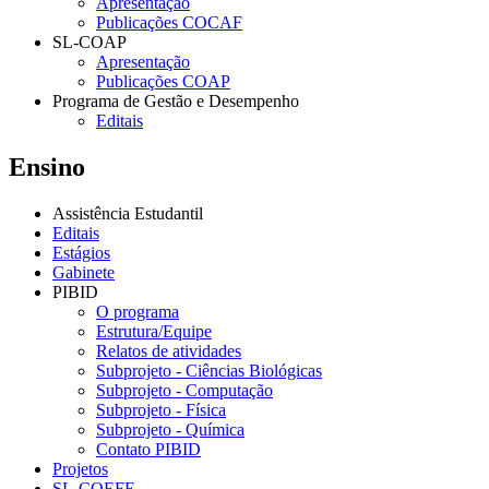
Apresentação
Publicações COCAF
SL-COAP
Apresentação
Publicações COAP
Programa de Gestão e Desempenho
Editais
Ensino
Assistência Estudantil
Editais
Estágios
Gabinete
PIBID
O programa
Estrutura/Equipe
Relatos de atividades
Subprojeto - Ciências Biológicas
Subprojeto - Computação
Subprojeto - Física
Subprojeto - Química
Contato PIBID
Projetos
SL-COEFE