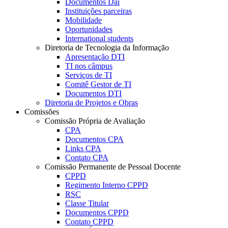
Documentos Dai
Instituições parceiras
Mobilidade
Oportunidades
International students
Diretoria de Tecnologia da Informação
Apresentação DTI
TI nos câmpus
Serviços de TI
Comitê Gestor de TI
Documentos DTI
Diretoria de Projetos e Obras
Comissões
Comissão Própria de Avaliação
CPA
Documentos CPA
Links CPA
Contato CPA
Comissão Permanente de Pessoal Docente
CPPD
Regimento Interno CPPD
RSC
Classe Titular
Documentos CPPD
Contato CPPD