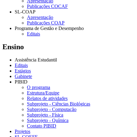
Apresentação
Publicações COCAF
SL-COAP
Apresentação
Publicações COAP
Programa de Gestão e Desempenho
Editais
Ensino
Assistência Estudantil
Editais
Estágios
Gabinete
PIBID
O programa
Estrutura/Equipe
Relatos de atividades
Subprojeto - Ciências Biológicas
Subprojeto - Computação
Subprojeto - Física
Subprojeto - Química
Contato PIBID
Projetos
SL-COEFE