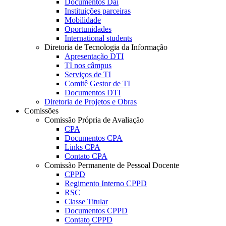
Documentos Dai
Instituições parceiras
Mobilidade
Oportunidades
International students
Diretoria de Tecnologia da Informação
Apresentação DTI
TI nos câmpus
Serviços de TI
Comitê Gestor de TI
Documentos DTI
Diretoria de Projetos e Obras
Comissões
Comissão Própria de Avaliação
CPA
Documentos CPA
Links CPA
Contato CPA
Comissão Permanente de Pessoal Docente
CPPD
Regimento Interno CPPD
RSC
Classe Titular
Documentos CPPD
Contato CPPD