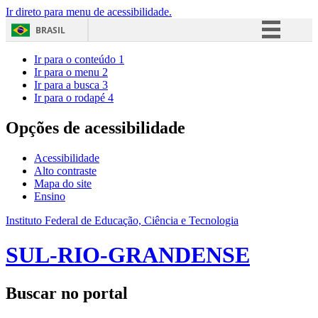
Ir direto para menu de acessibilidade.
BRASIL
Simplifique!
Ir para o conteúdo
1
Ir para o menu
2
Comunica BR
Ir para a busca
3
Ir para o rodapé
4
Participe
Acesso à informação
Opções de acessibilidade
Legislação
Acessibilidade
Canais
Alto contraste
Mapa do site
Ensino
Instituto Federal de Educação, Ciência e Tecnologia
SUL-RIO-GRANDENSE
Buscar no portal