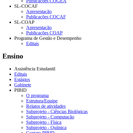
Publicações COGEA
SL-COCAF
Apresentação
Publicações COCAF
SL-COAP
Apresentação
Publicações COAP
Programa de Gestão e Desempenho
Editais
Ensino
Assistência Estudantil
Editais
Estágios
Gabinete
PIBID
O programa
Estrutura/Equipe
Relatos de atividades
Subprojeto - Ciências Biológicas
Subprojeto - Computação
Subprojeto - Física
Subprojeto - Química
Contato PIBID