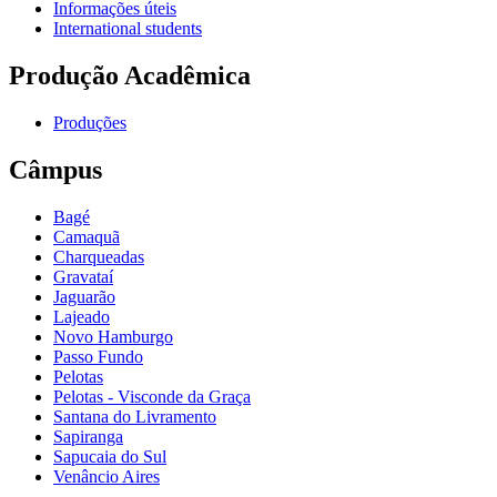
Informações úteis
International students
Produção Acadêmica
Produções
Câmpus
Bagé
Camaquã
Charqueadas
Gravataí
Jaguarão
Lajeado
Novo Hamburgo
Passo Fundo
Pelotas
Pelotas - Visconde da Graça
Santana do Livramento
Sapiranga
Sapucaia do Sul
Venâncio Aires