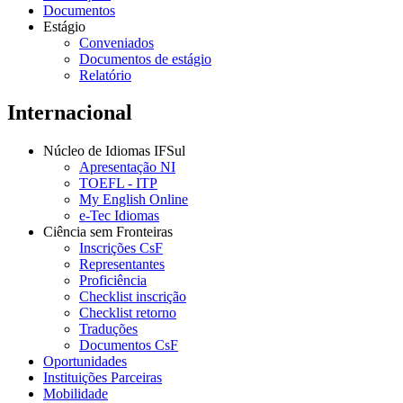
Documentos
Estágio
Conveniados
Documentos de estágio
Relatório
Internacional
Núcleo de Idiomas IFSul
Apresentação NI
TOEFL - ITP
My English Online
e-Tec Idiomas
Ciência sem Fronteiras
Inscrições CsF
Representantes
Proficiência
Checklist inscrição
Checklist retorno
Traduções
Documentos CsF
Oportunidades
Instituições Parceiras
Mobilidade